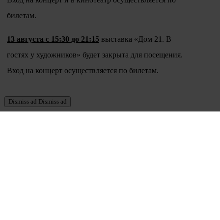
билетам.
13 августа с 15:30 до 21:15
выставка «Дом 21. В
гостях у художников» будет закрыта для посещения.
Вход на концерт осуществляется по билетам.
Dismiss ad
Dismiss ad