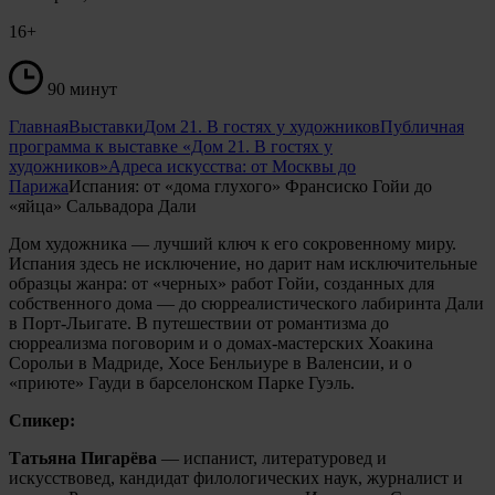
16+
90 минут
Главная
Выставки
Дом 21. В гостях у художников
Публичная
программа к выставке «Дом 21. В гостях у
художников»
Адреса искусства: от Москвы до
Парижа
Испания: от «дома глухого» Франсиско Гойи до
«яйца» Сальвадора Дали
Дом художника — лучший ключ к его сокровенному миру.
Испания здесь не исключение, но дарит нам исключительные
образцы жанра: от «черных» работ Гойи, созданных для
собственного дома — до сюрреалистического лабиринта Дали
в Порт-Льигате. В путешествии от романтизма до
сюрреализма поговорим и о домах-мастерских Хоакина
Сорольи в Мадриде, Хосе Бенльиуре в Валенсии, и о
«приюте» Гауди в барселонском Парке Гуэль.
Спикер:
Татьяна Пигарёва
— испанист, литературовед и
искусствовед, кандидат филологических наук, журналист и