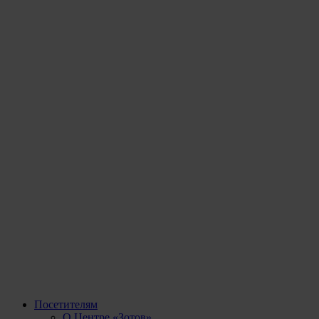
Посетителям
О Центре «Зотов»