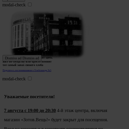
modal-check
Ждем истории тех, кто работал здесь,
Dismiss ad
Dismiss ad
жил по соседству или просто помнит
тот самый запах свежего хлеба
Поделитесь воспоминаниями о Хлебозаводе №5
modal-check
Уважаемые посетители!
7 августа с 19:00 до 20:30
4-й этаж центра, включая
магазин «Зотов.Вещь!» будет закрыт для посещения.
Вход на концерт и в кинотеатр осуществляется по