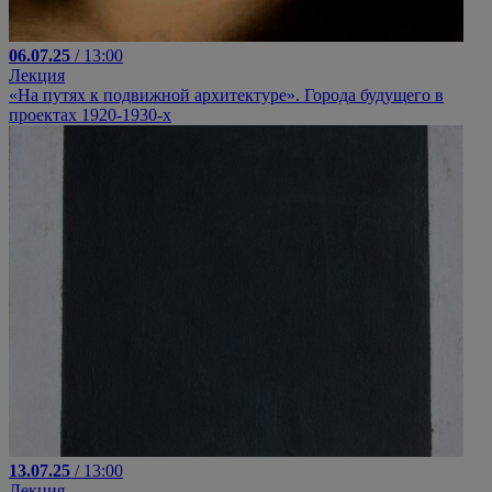
06.07.25
/ 13:00
Лекция
«На путях к подвижной архитектуре». Города будущего в
проектах 1920-1930-х
13.07.25
/ 13:00
Лекция