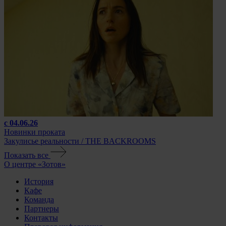
с 04.06.26
Новинки проката
Закулисье реальности / THE BACKROOMS
Показать все
О центре «Зотов»
История
Кафе
Команда
Партнеры
Контакты