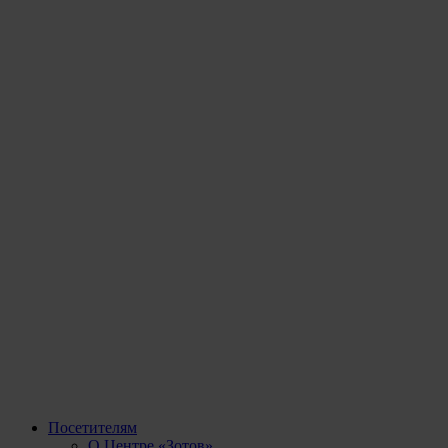
Посетителям
О Центре «Зотов»