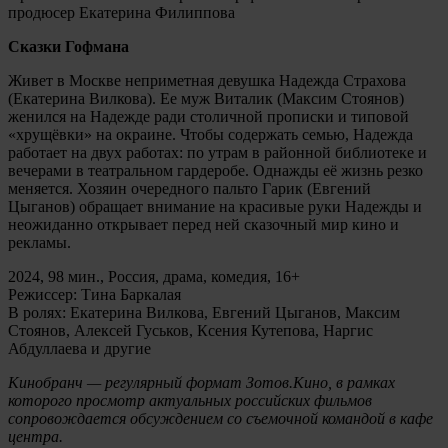
продюсер Екатерина Филиппова
Сказки Гофмана
Живет в Москве неприметная девушка Надежда Страхова
(Екатерина Вилкова). Ее муж Виталик (Максим Стоянов)
женился на Надежде ради столичной прописки и типовой
«хрущёвки» на окраине. Чтобы содержать семью, Надежда
работает на двух работах: по утрам в районной библиотеке и
вечерами в театральном гардеробе. Однажды её жизнь резко
меняется. Хозяин очередного пальто Гарик (Евгений
Цыганов) обращает внимание на красивые руки Надежды и
неожиданно открывает перед ней сказочный мир кино и
рекламы.
2024, 98 мин., Россия, драма, комедия, 16+
Режиссер: Тина Баркалая
В ролях: Екатерина Вилкова, Евгений Цыганов, Максим
Стоянов, Алексей Гуськов, Ксения Кутепова, Наргис
Абдуллаева и другие
Кинобранч — регулярный формат Зотов.Кино, в рамках
которого просмотр актуальных российских фильмов
сопровождается обсуждением со съемочной командой в кафе
центра.