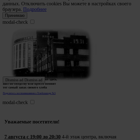
данных. Отключить cookies Вы можете в настройках своего
браузера.
Подробнее
Принимаю
modal-check
Ждем истории тех, кто работал здесь,
Dismiss ad
Dismiss ad
жил по соседству или просто помнит
тот самый запах свежего хлеба
Поделитесь воспоминаниями о Хлебозаводе №5
modal-check
Уважаемые посетители!
7 августа с 19:00 до 20:30
4-й этаж центра, включая