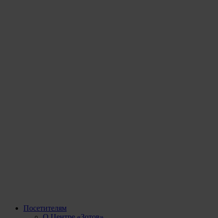
Посетителям
О Центре «Зотов»