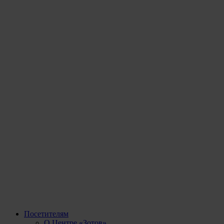
Посетителям
О Центре «Зотов»