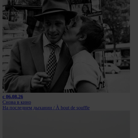
с 06.08.26
Снова в кино
На последнем дыхании / À bout de souffle