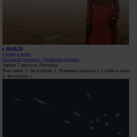
с 06.08.26
Снова в кино
Грозовой перевал / Wuthering Heights
Завтра 7 августа, Пятница
Выставки
3
, Экскурсии
1
, Новинки проката
2
, Снова в кино
5
, Концерты
1