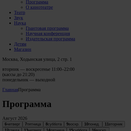
Программа
О кинотеатре
Театр
Звук
Наука
Грантовая программа
Научная конференция
Издательская программа
Детям
Магазин
Москва, Ходынская улица, 2 стр. 1
вторник — воскресенье 11:00–22:00
(кассы до 21:20)
понедельник — выходной
Главная
Программа
Программа
Август 2026
6
четверг
7
пятница
8
суббота
9
воскр.
10
понед.
11
вторник
12
среда
13
четверг
14
пятница
15
суббота
16
воскр.