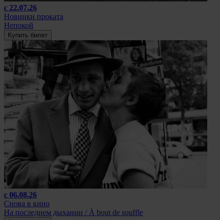
с 22.07.26
Новинки проката
Непокой
Купить билет
с 06.08.26
Снова в кино
На последнем дыхании / À bout de souffle