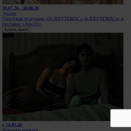
16.07.26 - 30.08.26
Диалог
Городская экскурсия «От ВХУТЕМАСа до ВХУТЕМАСа» к
выставке «Дом 21»
Купить билет
с 14.05.26
Новинки проката