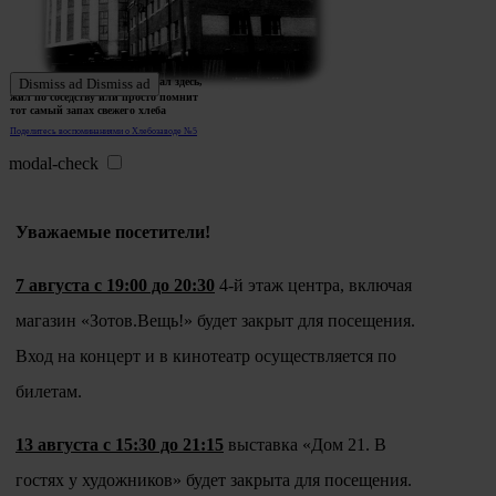
Ждем истории тех, кто работал здесь,
Dismiss ad
Dismiss ad
жил по соседству или просто помнит
тот самый запах свежего хлеба
Поделитесь воспоминаниями о Хлебозаводе №5
modal-check
Уважаемые посетители!
7 августа с 19:00 до 20:30
4-й этаж центра, включая
магазин «Зотов.Вещь!» будет закрыт для посещения.
Вход на концерт и в кинотеатр осуществляется по
билетам.
13 августа с 15:30 до 21:15
выставка «Дом 21. В
гостях у художников» будет закрыта для посещения.