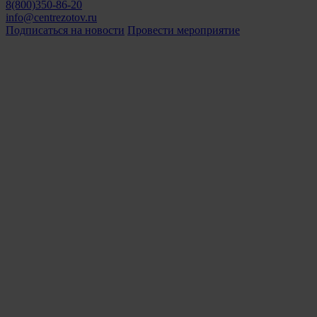
8(800)350-86-20
info@centrezotov.ru
Подписаться на новости
Провести мероприятие