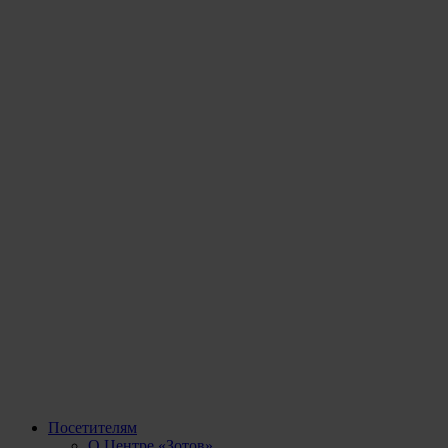
Посетителям
О Центре «Зотов»