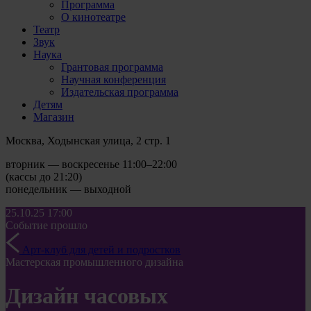
Программа
О кинотеатре
Театр
Звук
Наука
Грантовая программа
Научная конференция
Издательская программа
Детям
Магазин
Москва, Ходынская улица, 2 стр. 1
вторник — воскресенье 11:00–22:00
(кассы до 21:20)
понедельник — выходной
25.10.25
17:00
Событие прошло
Арт-клуб для детей и подростков
Мастерская промышленного дизайна
Дизайн часовых