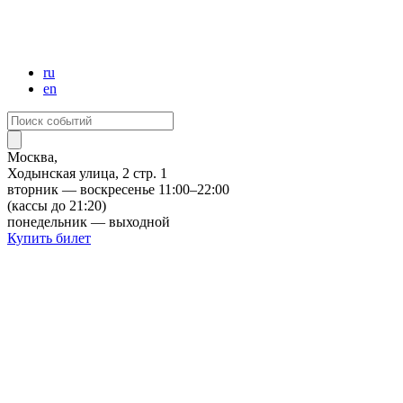
Стань другом центра
Посетителям с инвалидностью
Доступность
Выставки
Экскурсии
События
Кино
Расписание
Программа
О кинотеатре
Театр
Звук
Наука
Грантовая программа
Научная конференция
Издательская программа
Детям
Магазин
Купить билет