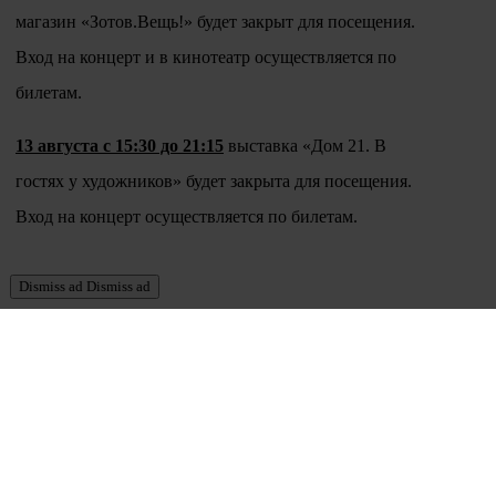
магазин «Зотов.Вещь!» будет закрыт для посещения.
Вход на концерт и в кинотеатр осуществляется по
билетам.
13 августа с 15:30 до 21:15
выставка «Дом 21. В
гостях у художников» будет закрыта для посещения.
Вход на концерт осуществляется по билетам.
Dismiss ad
Dismiss ad