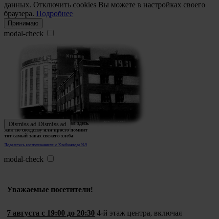
данных. Отключить cookies Вы можете в настройках своего
браузера.
Подробнее
Принимаю
modal-check
Ждем истории тех, кто работал здесь,
Dismiss ad
Dismiss ad
жил по соседству или просто помнит
тот самый запах свежего хлеба
Поделитесь воспоминаниями о Хлебозаводе №5
modal-check
Уважаемые посетители!
7 августа с 19:00 до 20:30
4-й этаж центра, включая