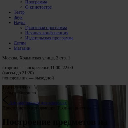
Программа
О кинотеатре
Театр
Звук
Наука
Грантовая программа
Научная конференция
Издательская программа
Детям
Магазин
Москва, Ходынская улица, 2 стр. 1
вторник — воскресенье 11:00–22:00
(кассы до 21:20)
понедельник — выходной
17.01.25
19:00
Событие прошло
Арт-мастерская для взрослых
Пространство натюрморта. Техники рисунка
Построение предметов на