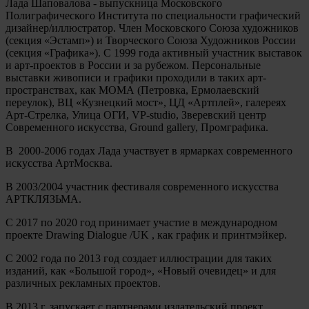
Лада Шаповалова - выпускница Московского
Полиграфического Института по специальности графический
дизайнер/иллюстратор. Член Московского Союза художников
(секция «Эстамп») и Творческого Союза Художников России
(секция «Графика»). С 1999 года активный участник выставок
и арт-проектов в России и за рубежом. Персональные
выставки живописи и графики проходили в таких арт-
пространствах, как МОМА (Петровка, Ермолаевский
переулок), ВЦ «Кузнецкий мост», ЦД «Артплей», галереях
Арт-Стрелка, Улица ОГИ, VP-studio, Зверевский центр
Современного искусства, Ground gallery, Промграфика.
В 2000-2006 годах Лада участвует в ярмарках современного
искусства АртМосква.
В 2003/2004 участник фестиваля современного искусства
АРТКЛЯЗЬМА.
С 2017 по 2020 год принимает участие в международном
проекте Drawing Dialogue /UK , как график и принтмэйкер.
С 2002 года по 2013 год создает иллюстрации для таких
изданий, как «Большой город», «Новый очевидец» и для
различных рекламных проектов.
В 2013 г. запускает с партнерами издательский проект