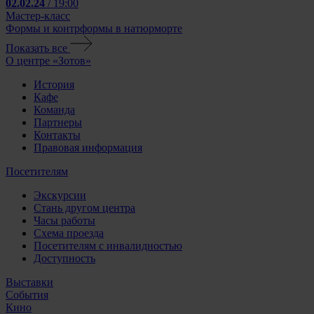
02.02.24
/ 19:00
Мастер-класс
Формы и контрформы в натюрморте
Показать все
О центре «Зотов»
История
Кафе
Команда
Партнеры
Контакты
Правовая информация
Посетителям
Экскурсии
Стань другом центра
Часы работы
Схема проезда
Посетителям с инвалидностью
Доступность
Выставки
События
Кино