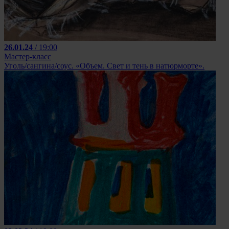
26.01.24
/ 19:00
Мастер-класс
Уголь/сангина/соус. «Объем. Свет и тень в натюрморте».