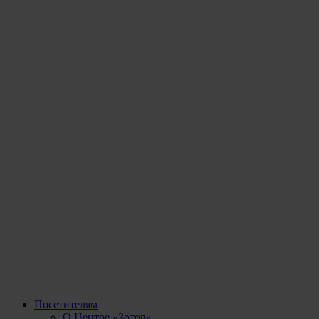
Посетителям
О Центре «Зотов»