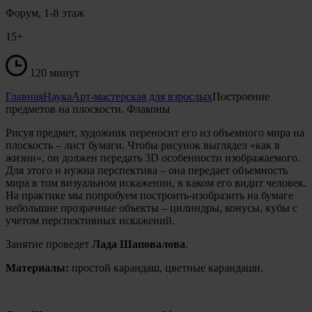
Форум, 1-й этаж
15+
120 минут
Главная
Наука
Арт-мастерская для взрослых
Построение
предметов на плоскости. Флаконы
Рисуя предмет, художник переносит его из объемного мира на
плоскость – лист бумаги. Чтобы рисунок выглядел «как в
жизни», он должен передать 3D особенности изображаемого.
Для этого и нужна перспектива – она передает объемность
мира в том визуальном искажении, в каком его видит человек.
На практике мы попробуем построить-изобразить на бумаге
небольшие прозрачные объекты – цилиндры, конусы, кубы с
учетом перспективных искажений.
Занятие проведет
Лада Шаповалова
.
Материалы:
простой карандаш, цветные карандаши.