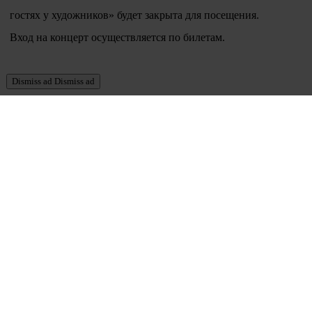
гостях у художников» будет закрыта для посещения.
Вход на концерт осуществляется по билетам.
Dismiss ad
Dismiss ad