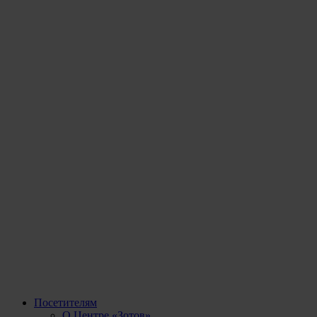
Посетителям
О Центре «Зотов»