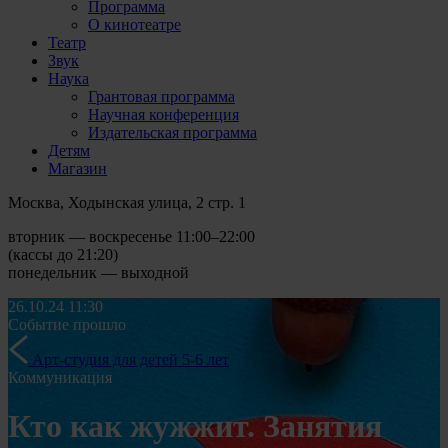
Программа
О кинотеатре
Театр
Звук
Наука
Грантовая программа
Научная конференция
Издательская программа
Детям
Магазин
Москва, Ходынская улица, 2 стр. 1
вторник — воскресенье 11:00–22:00
(кассы до 21:20)
понедельник — выходной
26.10.24
11:30
Событие прошло
Арт-студия для детей 5-6 лет
Коммуникация
Кто как жужжит. Занятия