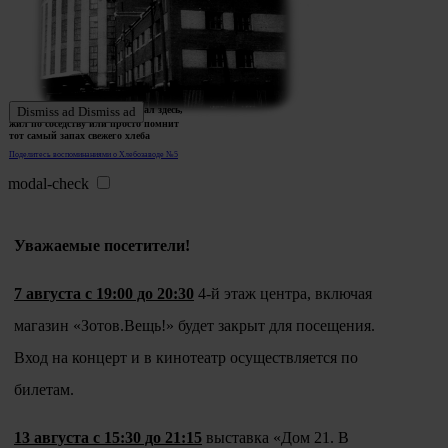
Ждем истории тех, кто работал здесь,
Dismiss ad
Dismiss ad
жил по соседству или просто помнит
тот самый запах свежего хлеба
Поделитесь воспоминаниями о Хлебозаводе №5
modal-check
Уважаемые посетители!
7 августа с 19:00 до 20:30
4-й этаж центра, включая
магазин «Зотов.Вещь!» будет закрыт для посещения.
Вход на концерт и в кинотеатр осуществляется по
билетам.
13 августа с 15:30 до 21:15
выставка «Дом 21. В