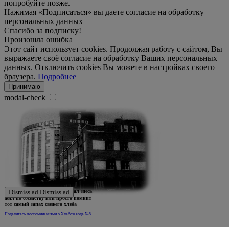
попробуйте позже.
Нажимая «Подписаться» вы даете согласие на обработку
персональных данных
Спасибо за подписку!
Произошла ошибка
Этот сайт использует cookies. Продолжая работу с сайтом, Вы
выражаете своё согласие на обработку Ваших персональных
данных. Отключить cookies Вы можете в настройках своего
браузера.
Подробнее
Принимаю
modal-check
Ждем истории тех, кто работал здесь,
Dismiss ad
Dismiss ad
жил по соседству или просто помнит
тот самый запах свежего хлеба
Поделитесь воспоминаниями о Хлебозаводе №5