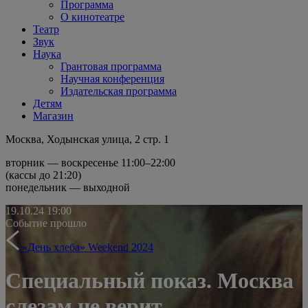
Программа
О кинотеатре
Театр
Звук
Наука
Грантовая программа
Научная конференция
Издательская программа
Детям
Магазин
Москва, Ходынская улица, 2 стр. 1
вторник — воскресенье 11:00–22:00
(кассы до 21:20)
понедельник — выходной
19.10.24
19:00
Событие прошло
«День хлеба» Weekend 2024
Специальный показ. Москва
слезам не верит