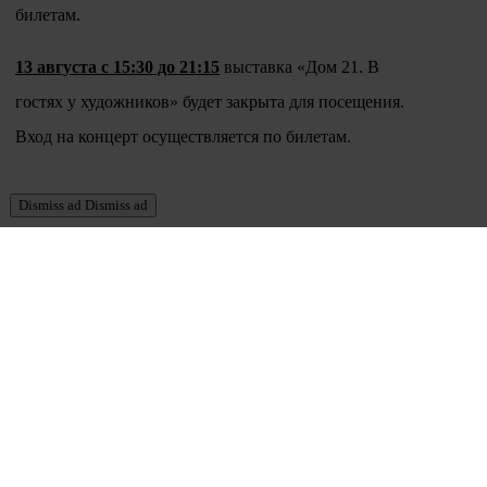
билетам.
13 августа с 15:30 до 21:15
выставка «Дом 21. В
гостях у художников» будет закрыта для посещения.
Вход на концерт осуществляется по билетам.
Dismiss ad
Dismiss ad