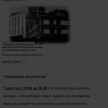
Ждем истории тех, кто работал здесь,
Dismiss ad
Dismiss ad
жил по соседству или просто помнит
тот самый запах свежего хлеба
Поделитесь воспоминаниями о Хлебозаводе №5
modal-check
Уважаемые посетители!
7 августа с 19:00 до 20:30
4-й этаж центра, включая
магазин «Зотов.Вещь!» будет закрыт для посещения.
Вход на концерт и в кинотеатр осуществляется по