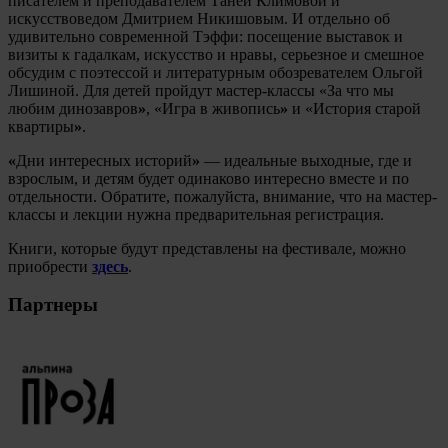
писателем и преподавателем Таней Климовой и
искусствоведом Дмитрием Никишовым. И отдельно об
удивительно современной Тэффи: посещение выставок и
визиты к гадалкам, искусство и нравы, серьезное и смешное
обсудим с поэтессой и литературным обозревателем Ольгой
Лишиной. Для детей пройдут мастер-классы
«
За что мы
любим динозавров
»
,
«
Игра в живопись
»
и
«
История старой
квартиры
»
.
«
Дни интересных историй
»
— идеальные выходные, где и
взрослым, и детям будет одинаково интересно вместе и по
отдельности. Обратите, пожалуйста, внимание, что на мастер-
классы и лекции нужна предварительная регистрация.
Книги, которые будут представлены на фестивале, можно
приобрести
здесь
.
Партнеры