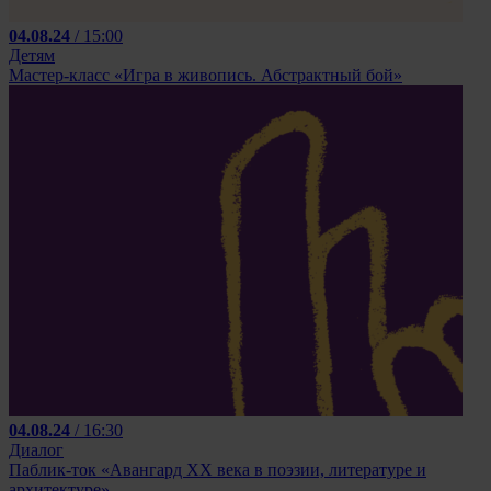
04.08.24
/ 15:00
Детям
Мастер-класс «Игра в живопись. Абстрактный бой»
04.08.24
/ 16:30
Диалог
Паблик-ток «Авангард XX века в поэзии, литературе и
архитектуре»