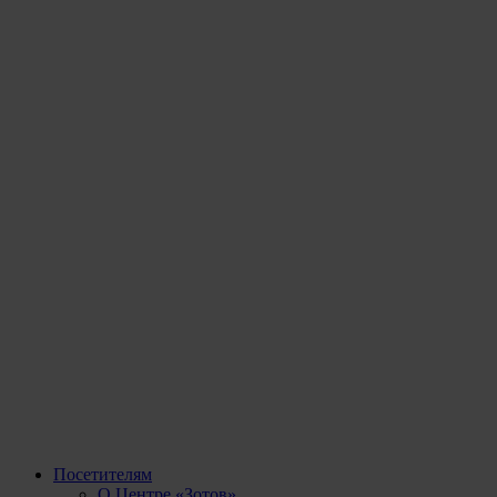
Посетителям
О Центре «Зотов»