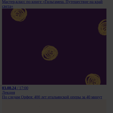
Мастер-класс по книге «Гильгамеш. Путешествие на край
света»
03.08.24
/ 17:00
Лекция
По следам Орфея: 400 лет итальянской оперы за 40 минут