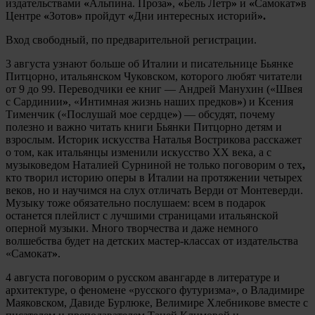
издательствами
«
Альпина. Проза
»
,
«
Бель Летр
»
и
«
Самокат
»
в
Центре
«
Зотов
»
пройдут
«
Дни интересных историй
».
Вход свободный, по предварительной регистрации.
3 августа узнают больше об Италии и писательнице Бьянке
Питцорно, итальянском Чуковском, которого любят читатели
от 9 до 99. Переводчики ее книг — Андрей Манухин (
«
Швея
с Сардинии
»
,
«
Интимная жизнь наших предков
»
) и Ксения
Тименчик (
«
Послушай мое сердце
»
) — обсудят, почему
полезно и важно читать книги Бьянки Питцорно детям и
взрослым. Историк искусства Наталья Вострикова расскажет
о том, как итальянцы изменили искусство XX века, а с
музыковедом Наталией Сурниной не только поговорим о тех
,
кто творил историю оперы в Италии на протяжении четырех
веков, но и научимся на слух отличать Верди от Монтеверди.
Музыку тоже обязательно послушаем: всем в подарок
останется плейлист с лучшими страницами итальянской
оперной музыки. Много творчества и даже немного
волшебства будет на детских мастер-классах от издательства
«
Самокат
»
.
4 августа поговорим о русском авангарде в литературе и
архитектуре, о феномене «русского футуризма», о Владимире
Маяковском, Давиде Бурлюке, Велимире Хлебникове вместе с