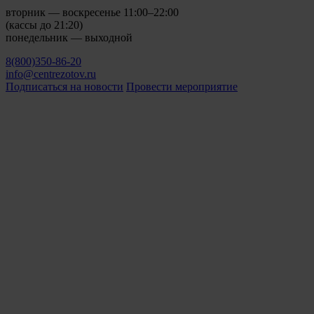
вторник — воскресенье 11:00–22:00
(кассы до 21:20)
понедельник — выходной
8(800)350-86-20
info@centrezotov.ru
Подписаться на новости
Провести мероприятие