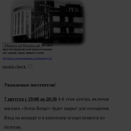
Ждем истории тех, кто работал здесь,
Dismiss ad
Dismiss ad
жил по соседству или просто помнит
тот самый запах свежего хлеба
Поделитесь воспоминаниями о Хлебозаводе №5
modal-check
Уважаемые посетители!
7 августа с 19:00 до 20:30
4-й этаж центра, включая
магазин «Зотов.Вещь!» будет закрыт для посещения.
Вход на концерт и в кинотеатр осуществляется по
билетам.