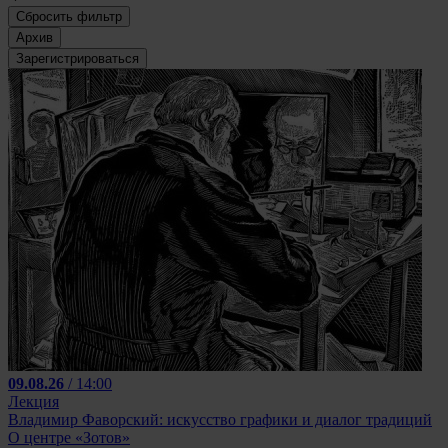
Сбросить фильтр
Архив
Зарегистрироваться
09.08.26
/ 14:00
Лекция
Владимир Фаворский: искусство графики и диалог традиций
О центре «Зотов»