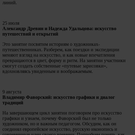
линий.
25 июля
Александр Древин и Надежда Удальцова: искусство
путешествий и открытий
Это занятие посвятим историям о художниках-
путешественниках. Разберем, как поездки и экспедиции
меняют взгляд на искусство, и как новые впечатления
превращаются в цвет, форму и ритм. На занятии участники
смогут создать собственные «путевые зарисовки»,
вдохновляясь увиденным и воображаемым.
9 августа
Владимир Фаворский: искусство графики и диалог
традиций
На завершающем цикл занятии поговорим про искусство
графики и узнаем, почему Фаворский был не только
художником, но и важным педагогом. Обсудим, как он
соединял европейское искусство, русскую иконопись и
современные идеи своего времени. Попробуем понять, как