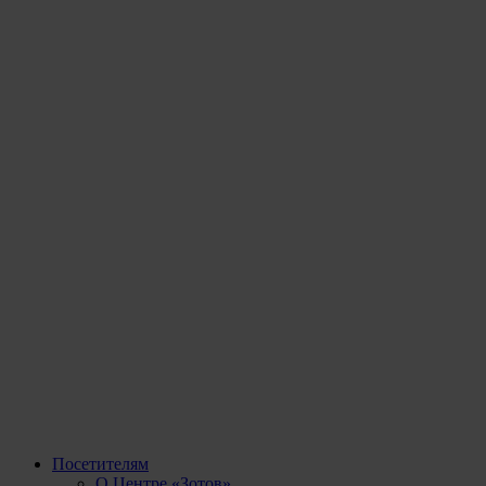
Посетителям
О Центре «Зотов»