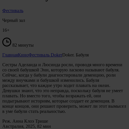
Фестиваль
Черный зал
16+
82 минуты
Главная
Кино
Фестиваль Doker
Doker. Бабуля
Сестры Аделаида и Люсинда росли, проводя много времени
со своей бабушкой Энн, которую ласково называют бабуля.
Сейчас, когда у бабули диагностировали деменцию, роли
между внучками и бабушкой изменились. Бабуля
рассказывает, что каждое утро ходит плавать на океан.
Девушки знают, что это неправда, поскольку бабуля не умеет
плавать. Но вместо того, чтобы возражать ей, они
подыгрывают историям, которые создает ее деменция. В
конце концов, они решают проверить, может ли этот вымысел
в уме бабули стать реальностью.
Реж. Анна Клоэ Трише
Австралия, 2025, 82 мин