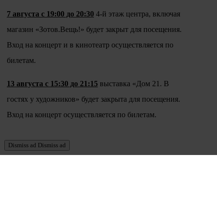
7 августа с 19:00 до 20:30
4-й этаж центра, включая
магазин «Зотов.Вещь!» будет закрыт для посещения.
Вход на концерт и в кинотеатр осуществляется по
билетам.
13 августа с 15:30 до 21:15
выставка «Дом 21. В
гостях у художников» будет закрыта для посещения.
Вход на концерт осуществляется по билетам.
Dismiss ad
Dismiss ad