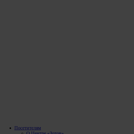
Посетителям
О Центре «Зотов»