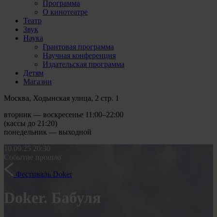
Программа
О кинотеатре
Театр
Звук
Наука
Грантовая программа
Научная конференция
Издательская программа
Детям
Магазин
Москва, Ходынская улица, 2 стр. 1
вторник — воскресенье 11:00–22:00
(кассы до 21:20)
понедельник — выходной
10.09.25
20:30
Событие прошло
Фестиваль Doker
Doker. Бабуля