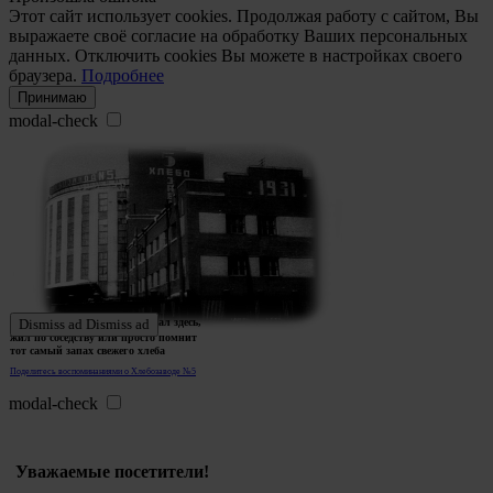
Этот сайт использует cookies. Продолжая работу с сайтом, Вы
выражаете своё согласие на обработку Ваших персональных
данных. Отключить cookies Вы можете в настройках своего
браузера.
Подробнее
Принимаю
modal-check
Ждем истории тех, кто работал здесь,
Dismiss ad
Dismiss ad
жил по соседству или просто помнит
тот самый запах свежего хлеба
Поделитесь воспоминаниями о Хлебозаводе №5
modal-check
Уважаемые посетители!