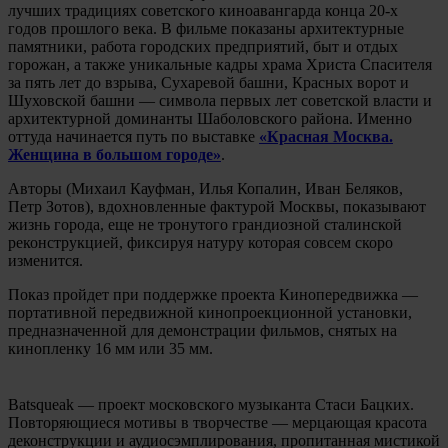
лучших традициях советского киноавангарда конца 20-х
годов прошлого века. В фильме показаны архитектурные
памятники, работа городских предприятий, быт и отдых
горожан, а также уникальные кадры храма Христа Спасителя
за пять лет до взрыва, Сухаревой башни, Красных ворот и
Шуховской башни — символа первых лет советской власти и
архитектурной доминанты Шаболовского района. Именно
оттуда начинается путь по выставке
«
Красная Москва.
Женщина в большом городе»
.
Авторы (Михаил Кауфман, Илья Копалин, Иван Беляков,
Петр Зотов), вдохновленные фактурой Москвы, показывают
жизнь города, еще не тронутого грандиозной сталинской
реконструкцией, фиксируя натуру которая совсем скоро
изменится.
Показ пройдет при поддержке проекта Кинопередвижка —
портативной передвижной кинопроекционной установки,
предназначенной для демонстрации фильмов, снятых на
кинопленку 16 мм или 35 мм.
Batsqueak — проект московского музыканта Стаси Бацких.
Повторяющиеся мотивы в творчестве — мерцающая красота
деконструкции и аудиосэмплирования, пропитанная мистикой