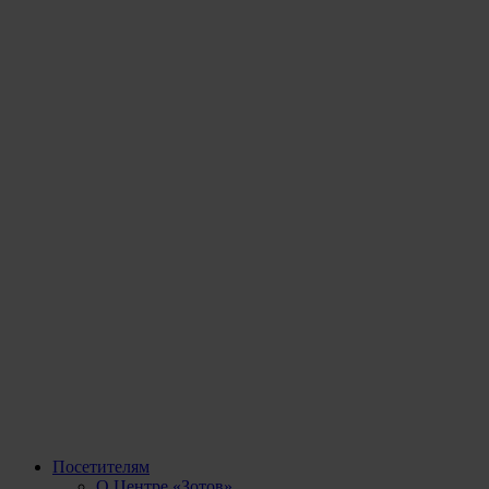
Посетителям
О Центре «Зотов»