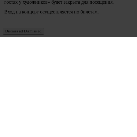
гостях у художников» будет закрыта для посещения.
Вход на концерт осуществляется по билетам.
Dismiss ad
Dismiss ad