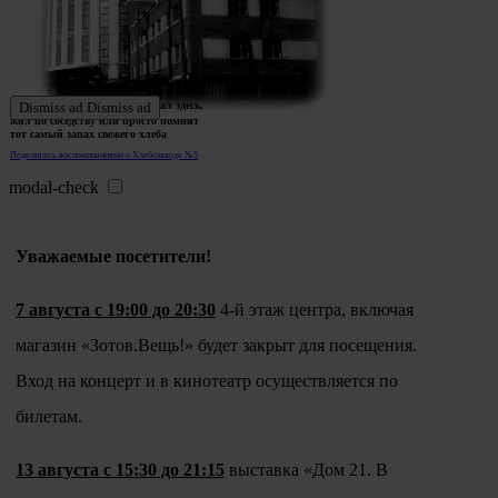
Ждем истории тех, кто работал здесь,
Dismiss ad
Dismiss ad
жил по соседству или просто помнит
тот самый запах свежего хлеба
Поделитесь воспоминаниями о Хлебозаводе №5
modal-check
Уважаемые посетители!
7 августа с 19:00 до 20:30
4-й этаж центра, включая
магазин «Зотов.Вещь!» будет закрыт для посещения.
Вход на концерт и в кинотеатр осуществляется по
билетам.
13 августа с 15:30 до 21:15
выставка «Дом 21. В