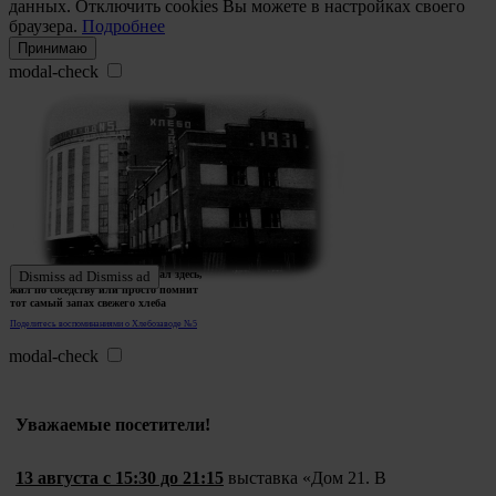
данных. Отключить cookies Вы можете в настройках своего
браузера.
Подробнее
Принимаю
modal-check
Ждем истории тех, кто работал здесь,
Dismiss ad
Dismiss ad
жил по соседству или просто помнит
тот самый запах свежего хлеба
Поделитесь воспоминаниями о Хлебозаводе №5
modal-check
Уважаемые посетители!
13 августа с 15:30 до 21:15
выставка «Дом 21. В