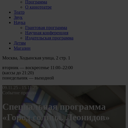
Программа
О кинотеатре
Театр
Звук
Наука
Грантовая программа
Научная конференция
Издательская программа
Детям
Магазин
Москва, Ходынская улица, 2 стр. 1
вторник — воскресенье 11:00–22:00
(кассы до 21:20)
понедельник — выходной
09.11.25 - 15.11.25
Событие прошло
Специальная программа
«Город солнца. Леонидов»