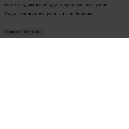
гостях у художников» будет закрыта для посещения.
Вход на концерт осуществляется по билетам.
Dismiss ad
Dismiss ad