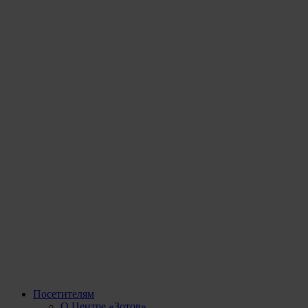
Посетителям
О Центре «Зотов»