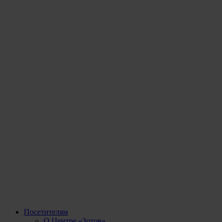
Посетителям
О Центре «Зотов»