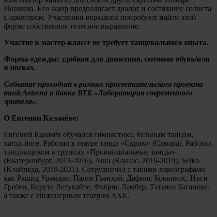
Иоахима. Его жанр предполагает диалог и состязание солиста
с оркестром. Участники воркшопа попробуют найти этой
форме собственное телесное выражение.
Участие в мастер-классе не требует танцевального опыта.
Форма одежды: удобная для движения, сменная обувь/или
в носках.
Событие проходит в рамках просветительского проекта
musicAeterna и банка ВТБ «Лаборатория современного
зрителя».
О Евгении Калачёве:
Евгений Калачёв обучался гимнастике, бальным танцам,
хатха-йоге. Работал в театре танца «Скрим» (Самара). Работал
танцовщиком в труппах «Провинциальные танцы»
(Екатеринбург, 2013-2016), Aura (Каунас, 2016-2019), Seiko
(Клайпеда, 2019-2021). Сотрудничал с такими хореографами
как Рашид Урамдан, Палле Гранхой, Дафнис Коккинос, Ивги
Гребен, Бируте Летукайте, Фабрис Ламбер, Татьяна Баганова,
а также с Инженерным театром АХЕ.