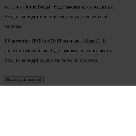
магазин «Зотов.Вещь!» будет закрыт для посещения.
Вход на концерт и в кинотеатр осуществляется по
билетам.
13 августа с 15:30 до 21:15
выставка «Дом 21. В
гостях у художников» будет закрыта для посещения.
Вход на концерт осуществляется по билетам.
Dismiss ad
Dismiss ad