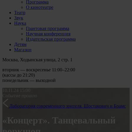
Программа
О кинотеатре
Театр
Звук
Наука
Грантовая программа
Научная конференция
Издательская программа
Детям
Магазин
Москва, Ходынская улица, 2 стр. 1
вторник — воскресенье 11:00–22:00
(кассы до 21:20)
понедельник — выходной
10.11.24
15:00
Событие прошло
Лаборатория современного зрителя. Шостакович и Брамс
«Концерт». Танцевальный
воркшоп