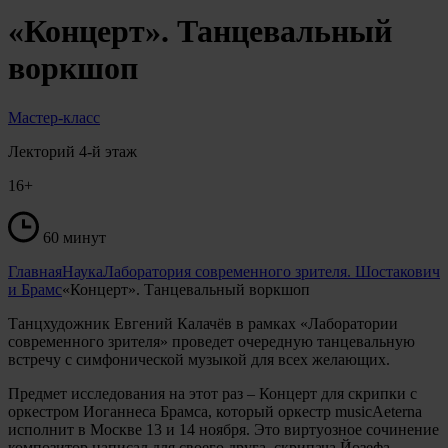
«Концерт». Танцевальный
воркшоп
Мастер-класс
Лекторий 4-й этаж
16+
60 минут
Главная
Наука
Лаборатория современного зрителя. Шостакович
и Брамс
«Концерт». Танцевальный воркшоп
Танцхудожник Евгений Калачёв в рамках «Лаборатории
современного зрителя» проведет очередную танцевальную
встречу с симфонической музыкой для всех желающих.
Предмет исследования на этот раз – Концерт для скрипки с
оркестром Иоганнеса Брамса, который оркестр musicAeterna
исполнит в Москве 13 и 14 ноября. Это виртуозное сочинение
композитор написал для своего друга, скрипача Йозефа