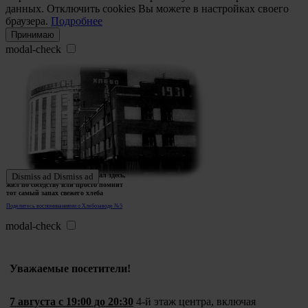
данных. Отключить cookies Вы можете в настройках своего
браузера.
Подробнее
Принимаю
modal-check
Ждем истории тех, кто работал здесь,
Dismiss ad
Dismiss ad
жил по соседству или просто помнит
тот самый запах свежего хлеба
Поделитесь воспоминаниями о Хлебозаводе №5
modal-check
Уважаемые посетители!
7 августа с 19:00 до 20:30
4-й этаж центра, включая