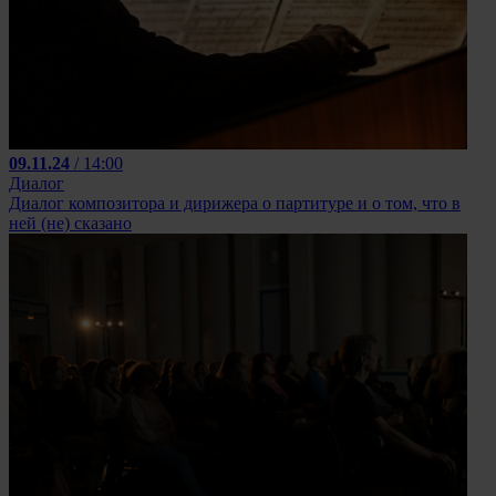
09.11.24
/ 14:00
Диалог
Диалог композитора и дирижера о партитуре и о том, что в
ней (не) сказано