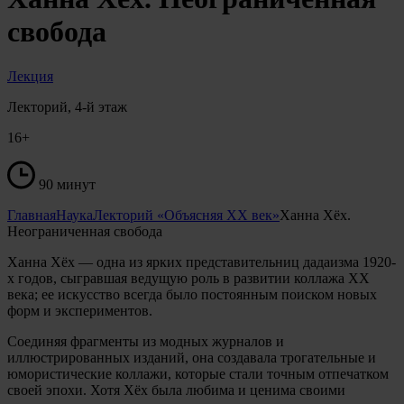
свобода
Лекция
Лекторий, 4-й этаж
16+
90 минут
Главная
Наука
Лекторий «Объясняя XX век»
Ханна Хёх.
Неограниченная свобода
Ханна Хёх — одна из ярких представительниц дадаизма 1920-
х годов, сыгравшая ведущую роль в развитии коллажа XX
века; ее искусство всегда было постоянным поиском новых
форм и экспериментов.
Соединяя фрагменты из модных журналов и
иллюстрированных изданий, она создавала трогательные и
юмористические коллажи, которые стали точным отпечатком
своей эпохи. Хотя Хёх была любима и ценима своими