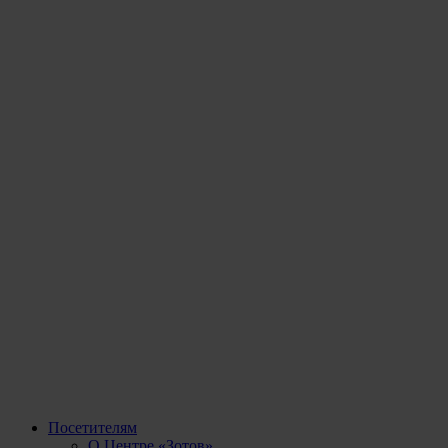
Посетителям
О Центре «Зотов»