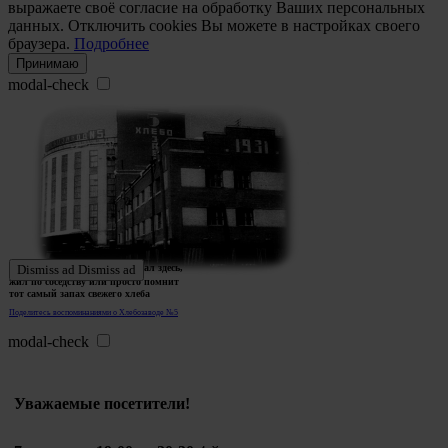
выражаете своё согласие на обработку Ваших персональных
данных. Отключить cookies Вы можете в настройках своего
браузера.
Подробнее
Принимаю
modal-check
Ждем истории тех, кто работал здесь,
Dismiss ad
Dismiss ad
жил по соседству или просто помнит
тот самый запах свежего хлеба
Поделитесь воспоминаниями о Хлебозаводе №5
modal-check
Уважаемые посетители!