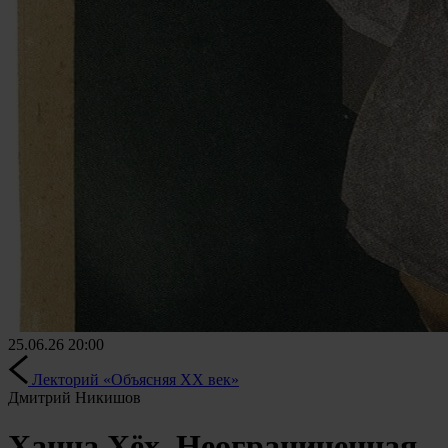
25.06.26
20:00
Лекторий «Объясняя XX век»
Дмитрий Никишов
Ханна Хёх. Неограниченная