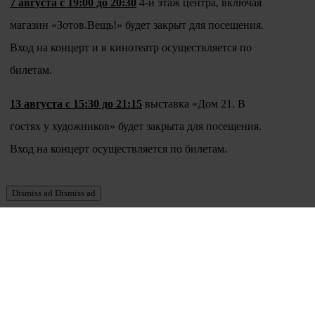
7 августа с 19:00 до 20:30
4-й этаж центра, включая
магазин «Зотов.Вещь!» будет закрыт для посещения.
Вход на концерт и в кинотеатр осуществляется по
билетам.
13 августа с 15:30 до 21:15
выставка «Дом 21. В
гостях у художников» будет закрыта для посещения.
Вход на концерт осуществляется по билетам.
Dismiss ad
Dismiss ad