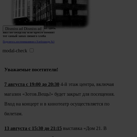
Ждем истории тех, кто работал здесь,
Dismiss ad
Dismiss ad
жил по соседству или просто помнит
тот самый запах свежего хлеба
Поделитесь воспоминаниями о Хлебозаводе №5
modal-check
Уважаемые посетители!
7 августа с 19:00 до 20:30
4-й этаж центра, включая
магазин «Зотов.Вещь!» будет закрыт для посещения.
Вход на концерт и в кинотеатр осуществляется по
билетам.
13 августа с 15:30 до 21:15
выставка «Дом 21. В