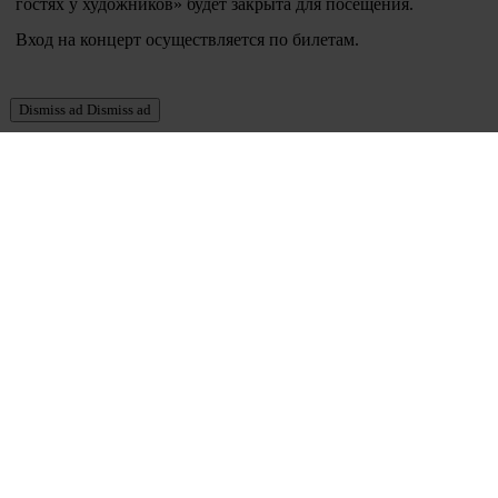
гостях у художников» будет закрыта для посещения.
Вход на концерт осуществляется по билетам.
Dismiss ad
Dismiss ad