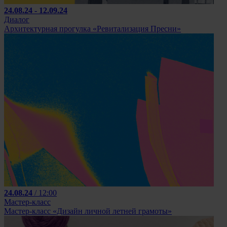
24.08.24 - 12.09.24
Диалог
Архитектурная прогулка «Ревитализация Пресни»
24.08.24
/ 12:00
Мастер-класс
Мастер-класс «Дизайн личной летней грамоты»