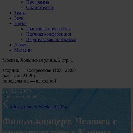
Программа
О кинотеатре
Театр
Звук
Наука
Грантовая программа
Научная конференция
Издательская программа
Детям
Магазин
Москва, Ходынская улица, 2 стр. 1
вторник — воскресенье 11:00–22:00
(кассы до 21:20)
понедельник — выходной
24.08.24
20:30
Событие прошло
«Лето, пока!» Weekend 2024
Фильм-концерт. Человек с
киноаппаратом х Карина