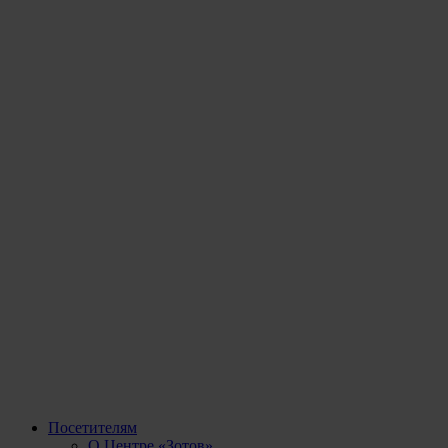
Посетителям
О Центре «Зотов»