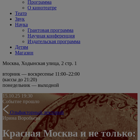
Программа
О кинотеатре
Театр
Звук
Наука
Грантовая программа
Научная конференция
Издательская программа
Детям
Магазин
Москва, Ходынская улица, 2 стр. 1
вторник — воскресенье 11:00–22:00
(кассы до 21:20)
понедельник — выходной
15.10.25
19:30
Событие прошло
Ольфакторный лекторий
Ирина Воробьева
Красная Москва и не только: