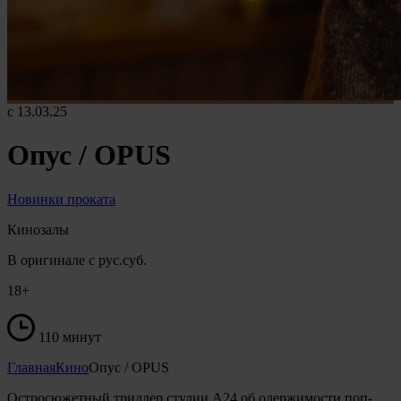
с 13.03.25
Опус / OPUS
Новинки проката
Кинозалы
В оригинале с рус.суб.
18+
110 минут
Главная
Кино
Опус / OPUS
Остросюжетный триллер студии А24 об одержимости поп-