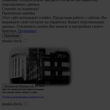
персональных данных
Спасибо за подписку!
Произошла ошибка
Этот сайт использует cookies. Продолжая работу с сайтом, Вы
выражаете своё согласие на обработку Ваших персональных
данных. Отключить cookies Вы можете в настройках своего
браузера.
Подробнее
Принимаю
modal-check
Ждем истории тех, кто работал здесь,
Dismiss ad
Dismiss ad
жил по соседству или просто помнит
тот самый запах свежего хлеба
Поделитесь воспоминаниями о Хлебозаводе №5
modal-check