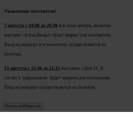
Уважаемые посетители!
7 августа с 19:00 до 20:30
4-й этаж центра, включая
магазин «Зотов.Вещь!» будет закрыт для посещения.
Вход на концерт и в кинотеатр осуществляется по
билетам.
13 августа с 15:30 до 21:15
выставка «Дом 21. В
гостях у художников» будет закрыта для посещения.
Вход на концерт осуществляется по билетам.
Dismiss ad
Dismiss ad