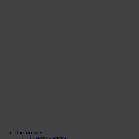
Посетителям
О Центре «Зотов»