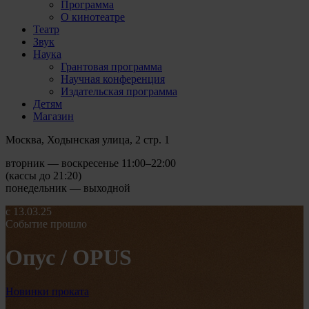
Программа
О кинотеатре
Театр
Звук
Наука
Грантовая программа
Научная конференция
Издательская программа
Детям
Магазин
Москва, Ходынская улица, 2 стр. 1
вторник — воскресенье 11:00–22:00
(кассы до 21:20)
понедельник — выходной
с 13.03.25
Событие прошло
Опус / OPUS
Новинки проката