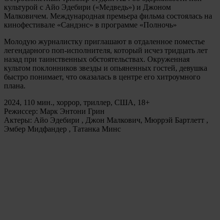
культурой с Айо Эдебири («Медведь») и Джоном
Малковичем. Международная премьера фильма состоялась на
кинофестивале «Сандэнс» в программе «Полночь»
Молодую журналистку приглашают в отдаленное поместье
легендарного поп-исполнителя, который исчез тридцать лет
назад при таинственных обстоятельствах. Окруженная
культом поклонников звезды и опьяненных гостей, девушка
быстро понимает, что оказалась в центре его хитроумного
плана.
2024, 110 мин., хоррор, триллер, США, 18+
Режиссер: Марк Энтони Грин
Актеры: Айо Эдебири , Джон Малкович, Мюррэй Бартлетт ,
Эмбер Мидфандер , Татанка Минс