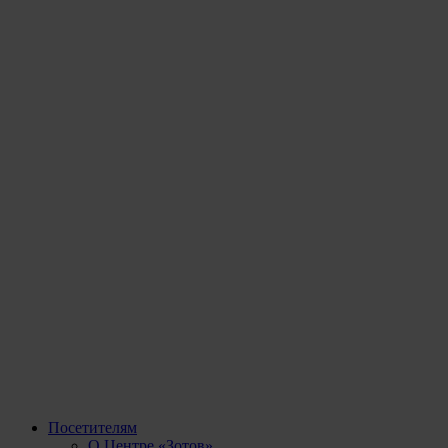
Посетителям
О Центре «Зотов»