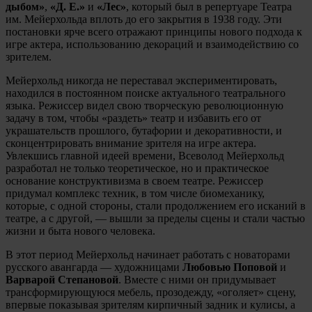
дыбом»
,
«Д. Е.»
и
«Лес»
, который
был в репертуаре Театра
им. Мейерхольда вплоть до его закрытия в 1938 году. Эти
постановки ярче всего отражают принципы нового подхода к
игре актера, использованию декораций и взаимодействию со
зрителем.
Мейерхольд никогда не переставал экспериментировать,
находился в постоянном поиске актуального театрального
языка. Режиссер видел свою творческую революционную
задачу в том, чтобы «раздеть» театр и избавить его от
украшательств прошлого, бутафории и декоративности, и
сконцентрировать внимание зрителя на игре актера.
Увлекшись главной идеей времени, Всеволод Мейерхольд
разработал не только теоретическое, но и практическое
основание конструктивизма в своем театре. Режиссер
придумал комплекс техник, в том числе биомеханику,
которые, с одной стороны, стали продолжением его исканий в
театре, а с другой, — вышли за пределы сцены и стали частью
жизни и быта нового человека.
В этот период Мейерхольд начинает работать с новаторами
русского авангарда — художницами
Любовью Поповой
и
Варварой Степановой
. Вместе с ними он придумывает
трансформирующуюся мебель, прозодежду, «оголяет» сцену,
впервые показывая зрителям кирпичный задник и кулисы, а