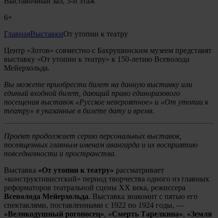
Выставочный зал, 3-й этаж
6+
Главная
Выставки
От утопии к театру
Центр «Зотов» совместно с Бахрушинским музеем представят
выставку «От утопии к театру» к 150-летию Всеволода
Мейерхольда.
Вы можете приобрести билет на данную выставку или
единый входной билет, дающий право единоразового
посещения выставок «Русское невероятное» и «От утопии к
театру»‎ в указанные в билете дату и время.
Проект продолжает серию персональных выставок,
посвященных главным именам авангарда и их восприятию
повседневности и пространства.
Выставка
«От утопии к театру»
рассматривает
«конструктивистский» период
творчества одного из главных
реформаторов театральной сцены XX века, режиссера
Всеволода Мейерхольда
. Выставка знакомит с пятью его
спектаклями, поставленными с 1922 по 1924 годы, —
«Великодушный рогоносец»
,
«Смерть Тарелкина»
,
«Земля