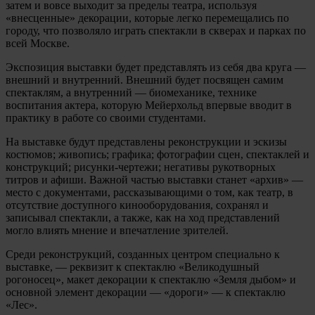
затем и вовсе выходит за пределы театра, используя
«внесценные» декорации, которые легко перемещались по
городу, что позволяло играть спектакли в скверах и парках по
всей Москве.
Экспозиция выставки будет представлять из себя два круга —
внешний и внутренний. Внешний будет посвящен самим
спектаклям, а внутренний — биомеханике, технике
воспитания актера, которую Мейерхольд впервые вводит в
практику в работе со своими студентами.
На выставке будут представлены реконструкции и эскизы
костюмов; живопись; графика; фотографии сцен, спектаклей и
конструкций; рисунки-чертежи; негативы рукотворных
титров и афиши. Важной частью выставки станет «архив» —
место с документами, рассказывающими о том, как театр, в
отсутствие доступного кинооборудования, сохранял и
записывал спектакли, а также, как на ход представлений
могло влиять мнение и впечатление зрителей.
Среди реконструкций, созданных центром специально к
выставке, — реквизит к спектаклю «Великодушный
рогоносец», макет декорации к спектаклю «Земля дыбом» и
основной элемент декорации — «дороги» — к спектаклю
«Лес».