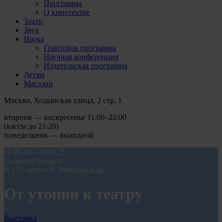
Программа
О кинотеатре
Театр
Звук
Наука
Грантовая программа
Научная конференция
Издательская программа
Детям
Магазин
Москва, Ходынская улица, 2 стр. 1
вторник — воскресенье 11:00–22:00
(кассы до 21:20)
понедельник — выходной
06.09.24 - 19.01.25
Событие прошло
К 150-летию В. Мейерхольда
От утопии к театру
Выставка