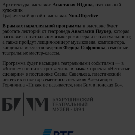
Архитектура выставки:
Анастасия Юдина,
театральный
художник
Графический дизайн выставки:
Non-Objective
В рамках параллельной программы
к выставке будет
работать лекторий от театроведа
Анастасии Паукер
, которая
расскажет о театральном языке режиссера и его актуальности;
а также пройдут
лекция-концерт музыковеда, композитора,
кандидата искусствоведения
Федора Софронова
; семейные
театральные мастер-классы.
Программа будет насыщена театральными событиями — в
«Зотове» состоится третья читка в рамках проекта «Неснятые
сценарии» в постановке Саввы Савельева, пластический
интенсив и повтор семейного спектакля Александра
Горчилина «Никак не называется, или Бим в поисках Бо».