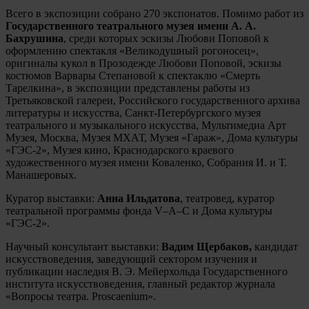
Всего в экспозиции собрано 270 экспонатов. Помимо
работ из
Государственного театрального музея имени А. А.
Бахрушина
, среди которых эскизы Любови Поповой к
оформлению спектакля «Великодушный рогоносец»,
оригиналы кукол в Прозодежде Любови Поповой, эскизы
костюмов Варвары Степановой к спектаклю «Смерть
Тарелкина», в экспозиции представлены работы из
Третьяковской галереи, Российского государственного архива
литературы и искусства, Санкт-Петербургского музея
театрального и музыкального искусства, Мультимедиа Арт
Музея, Москва, Музея МХАТ, Музея «Гараж», Дома культуры
«ГЭС-2», Музея кино, Краснодарского краевого
художественного музея имени Коваленко, Собрания И. и Т.
Манашеровых.
Куратор выставки:
Анна Ильдатова
, театровед, куратор
театральной программы фонда V–A–C и Дома культуры
«ГЭС-2».
Научный консультант выставки:
Вадим Щербаков,
кандидат
искусствоведения, заведующий сектором изучения и
публикации наследия В. Э. Мейерхольда Государственного
института искусствоведения, главный редактор журнала
«Вопросы театра. Proscaenium».