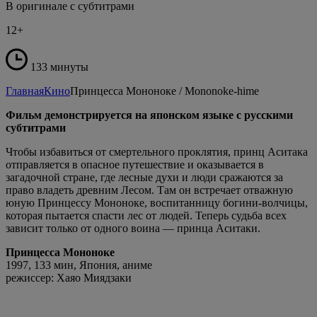
В оригинале с субтитрами
12+
133 минуты
Главная
Кино
Принцесса Мононоке / Mononoke-hime
Фильм демонстрируется на японском языке с русскими
субтитрами
Чтобы избавиться от смертельного проклятия, принц Аситака
отправляется в опасное путешествие и оказывается в
загадочной стране, где лесные духи и люди сражаются за
право владеть древним Лесом. Там он встречает отважную
юную Принцессу Мононоке, воспитанницу богини-волчицы,
которая пытается спасти лес от людей. Теперь судьба всех
зависит только от одного воина — принца Аситаки.
Принцесса Мононоке
1997, 133 мин, Япония, аниме
режиссер: Хаяо Миядзаки