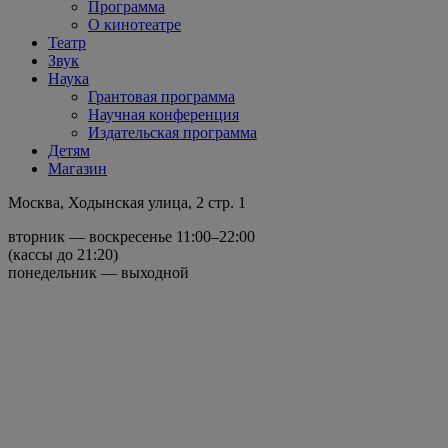
Программа
О кинотеатре
Театр
Звук
Наука
Грантовая программа
Научная конференция
Издательская программа
Детям
Магазин
Москва, Ходынская улица, 2 стр. 1
вторник — воскресенье 11:00–22:00
(кассы до 21:20)
понедельник — выходной
с 15.08.25
Событие прошло
4К-Реставрация
Принцесса Мононоке /
Mononoke-hime