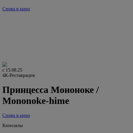
Снова в кино
Кинозалы
В оригинале с субтитрами
12+
133 минуты
с 15.08.25
4К-Реставрация
Принцесса Мононоке /
Mononoke-hime
Снова в кино
Кинозалы