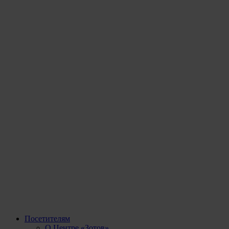
Посетителям
О Центре «Зотов»