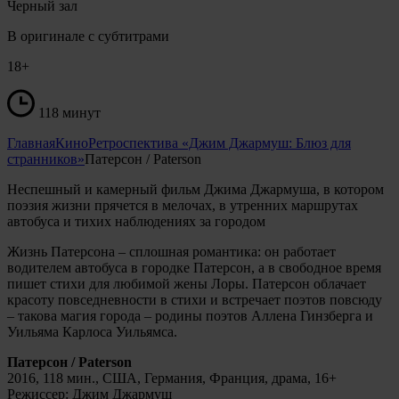
Черный зал
В оригинале с субтитрами
18+
118 минут
Главная
Кино
Ретроспектива «Джим Джармуш: Блюз для
странников»
Патерсон / Paterson
Неспешный и камерный фильм Джима Джармуша, в котором
поэзия жизни прячется в мелочах, в утренних маршрутах
автобуса и тихих наблюдениях за городом
Жизнь Патерсона – сплошная романтика: он работает
водителем автобуса в городке Патерсон, а в свободное время
пишет стихи для любимой жены Лоры. Патерсон облачает
красоту повседневности в стихи и встречает поэтов повсюду
– такова магия города – родины поэтов Аллена Гинзберга и
Уильяма Карлоса Уильямса.
Патерсон / Paterson
2016, 118 мин., США, Германия, Франция, драма, 16+
Режиссер: Джим Джармуш