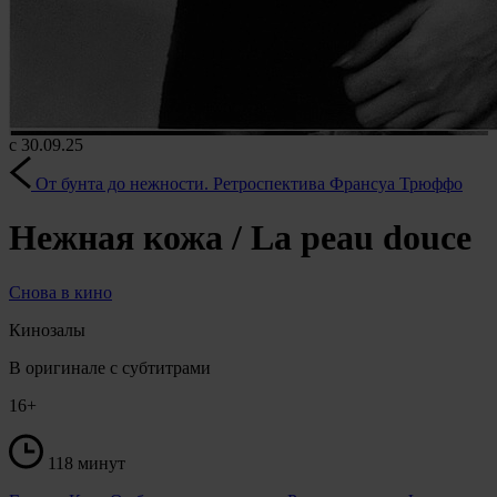
с 30.09.25
От бунта до нежности. Ретроспектива Франсуа Трюффо
Нежная кожа / La peau douce
Снова в кино
Кинозалы
В оригинале с субтитрами
16+
118 минут