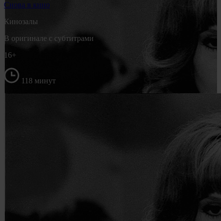
Снова в кино
Кинозалы
В оригинале с субтитрами
16+
118 минут