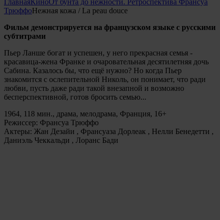
Главная
Кино
От бунта до нежности. Ретроспектива Франсуа
Трюффо
Нежная кожа / La peau douce
Фильм демонстрируется на французском языке с русскими
субтитрами
Пьер Ланше богат и успешен, у него прекрасная семья -
красавица-жена Франке и очаровательная десятилетняя дочь
Сабина. Казалось бы, что ещё нужно? Но когда Пьер
знакомится с ослепительной Николь, он понимает, что ради
любви, пусть даже ради такой внезапной и возможно
бесперспективной, готов бросить семью...
1964, 118 мин., драма, мелодрама, Франция, 16+
Режиссер: Франсуа Трюффо
Актеры: Жан Дезайи , Франсуаза Дорлеак , Нелли Бенедетти ,
Даниэль Чеккальди , Лоранс Бади