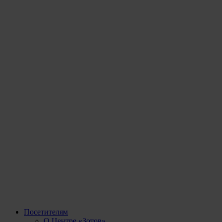
Посетителям
О Центре «Зотов»