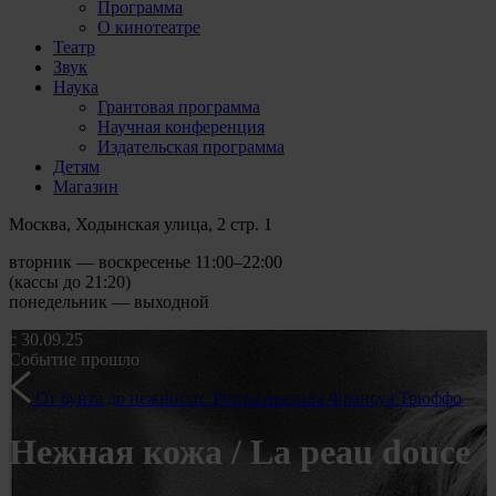
Программа
О кинотеатре
Театр
Звук
Наука
Грантовая программа
Научная конференция
Издательская программа
Детям
Магазин
Москва, Ходынская улица, 2 стр. 1
вторник — воскресенье 11:00–22:00
(кассы до 21:20)
понедельник — выходной
с 30.09.25
Событие прошло
От бунта до нежности. Ретроспектива Франсуа Трюффо
Нежная кожа / La peau douce