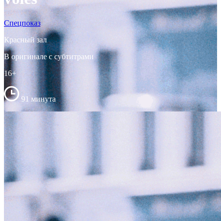
Спецпоказ
Красный зал
В оригинале с субтитрами
16+
91 минута