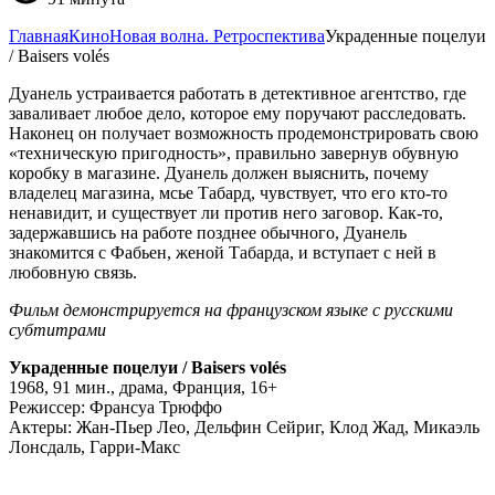
Главная
Кино
Новая волна. Ретроспектива
Украденные поцелуи
/ Baisers volés
Дуанель устраивается работать в детективное агентство, где
заваливает любое дело, которое ему поручают расследовать.
Наконец он получает возможность продемонстрировать свою
«техническую пригодность», правильно завернув обувную
коробку в магазине. Дуанель должен выяснить, почему
владелец магазина, мсье Табард, чувствует, что его кто-то
ненавидит, и существует ли против него заговор. Как-то,
задержавшись на работе позднее обычного, Дуанель
знакомится с Фабьен, женой Табарда, и вступает с ней в
любовную связь.
Фильм демонстрируется на французском языке с русскими
субтитрами
Украденные поцелуи / Baisers volés
1968, 91 мин., драма, Франция, 16+
Режиссер: Франсуа Трюффо
Актеры: Жан-Пьер Лео, Дельфин Сейриг, Клод Жад, Микаэль
Лонсдаль, Гарри-Макс