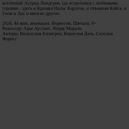
вселенной Астрид Линдгрен, где встретимся с любимыми
героями - здесь и Крошка Нильс Карлсон, и отважная Кайса, и
Гном и Лис и многие другие.
2024, 44 мин, анимация, Норвегия, Швеция, 0+
Режиссер: Арье Аустнес, Япрак Морали
Актеры: Вильхельм Бломгрен, Корнелия Даль, Сесилия
Форосс