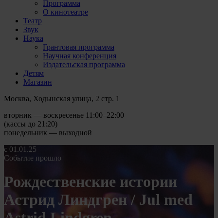
Программа
О кинотеатре
Театр
Звук
Наука
Грантовая программа
Научная конференция
Издательская программа
Детям
Магазин
Москва, Ходынская улица, 2 стр. 1
вторник — воскресенье 11:00–22:00
(кассы до 21:20)
понедельник — выходной
c 01.01.25
Событие прошло
Рождественские истории
Астрид Линдгрен / Jul med
Astrid Lindgren