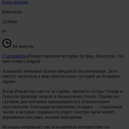
Кино крохам
Кинозалы
Дубляж
0+
44 минуты
Главная
Кино
Рождественские истории Астрид Линдгрен / Jul
med Astrid Lindgren
Альманах любимых сказок шведской писательницы. Дети
смогут окунуться в мир трогательных историй на большом
экране
Когда Рождество уже не за горами, братья и сестры Гуннар и
Гунилла проводят недели в больничных стенах. Однако их
скучные дни внезапно превращаются в увлекательное
приключение благодаря необычному подарку — старинным
часам, в которых скрывается секрет: внутри часов живёт
деревянная кукушка, полная сюрпризов.
Кукушка отправляет нас в волшебное путешествие по