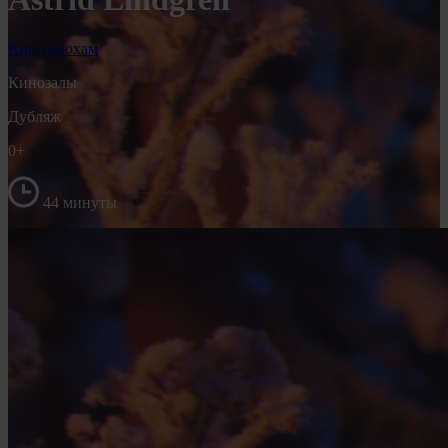
Кино крохам
Кинозалы
Дубляж
0+
44 минуты