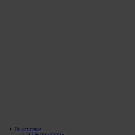
Посетителям
О Центре «Зотов»