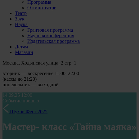
Программа
О кинотеатре
Театр
Звук
Наука
Грантовая программа
Научная конференция
Издательская программа
Детям
Магазин
Москва, Ходынская улица, 2 стр. 1
вторник — воскресенье 11:00–22:00
(кассы до 21:20)
понедельник — выходной
14.09.25
12:00
Событие прошло
Шухов Фест 2025
Мастер- класс «Тайна маяка»