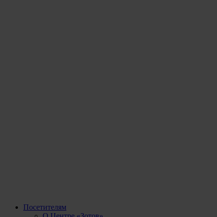
Посетителям
О Центре «Зотов»