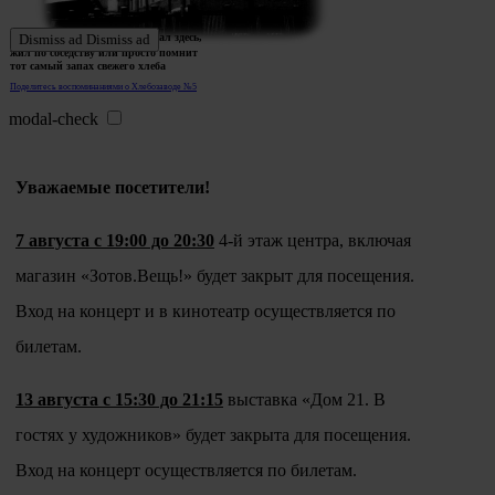
Ждем истории тех, кто работал здесь,
Dismiss ad
Dismiss ad
жил по соседству или просто помнит
тот самый запах свежего хлеба
Поделитесь воспоминаниями о Хлебозаводе №5
modal-check
Уважаемые посетители!
7 августа с 19:00 до 20:30
4-й этаж центра, включая
магазин «Зотов.Вещь!» будет закрыт для посещения.
Вход на концерт и в кинотеатр осуществляется по
билетам.
13 августа с 15:30 до 21:15
выставка «Дом 21. В
гостях у художников» будет закрыта для посещения.
Вход на концерт осуществляется по билетам.