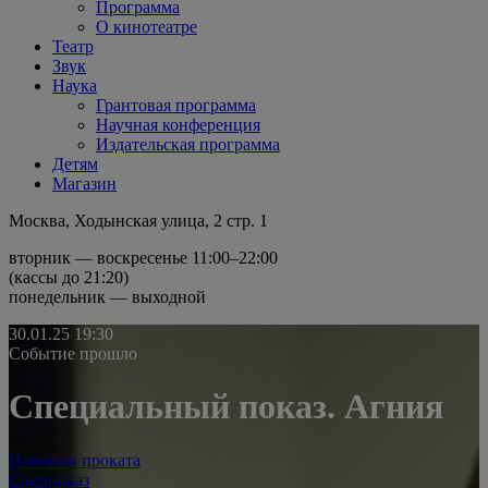
Программа
О кинотеатре
Театр
Звук
Наука
Грантовая программа
Научная конференция
Издательская программа
Детям
Магазин
Москва, Ходынская улица, 2 стр. 1
вторник — воскресенье 11:00–22:00
(кассы до 21:20)
понедельник — выходной
30.01.25
19:30
Событие прошло
Специальный показ. Агния
Новинки проката
Спецпоказ