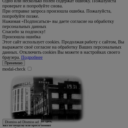
Одно или несколько полей содержат ошибку. Пожалуйста
проверьте и попробуйте снова.
При отправке запроса произошла ошибка. Пожалуйста,
попробуйте позже.
Нажимая «Подписаться» вы даете согласие на обработку
персональных данных
Спасибо за подписку!
Произошла ошибка
Этот сайт использует cookies. Продолжая работу с сайтом, Вы
выражаете своё согласие на обработку Ваших персональных
данных. Отключить cookies Вы можете в настройках своего
браузера.
Подробнее
Принимаю
modal-check
Ждем истории тех, кто работал здесь,
Dismiss ad
Dismiss ad
жил по соседству или просто помнит