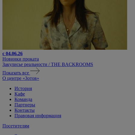
с 04.06.26
Новинки проката
Закулисье реальности / THE BACKROOMS
Показать все
О центре «Зотов»
История
Кафе
Команда
Партнеры
Контакты
Правовая информация
Посетителям