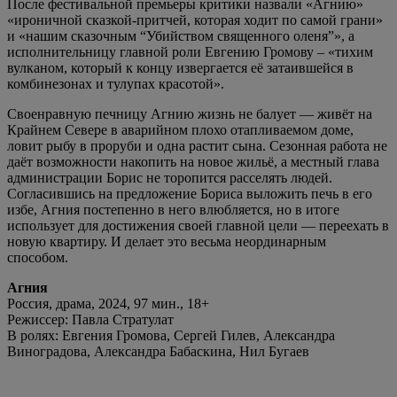
После фестивальной премьеры критики назвали «Агнию»
«ироничной сказкой-притчей, которая ходит по самой грани»
и «нашим сказочным “Убийством священного оленя”», а
исполнительницу главной роли Евгению Громову – «тихим
вулканом, который к концу извергается её затаившейся в
комбинезонах и тулупах красотой».
Своенравную печницу Агнию жизнь не балует — живёт на
Крайнем Севере в аварийном плохо отапливаемом доме,
ловит рыбу в проруби и одна растит сына. Сезонная работа не
даёт возможности накопить на новое жильё, а местный глава
администрации Борис не торопится расселять людей.
Согласившись на предложение Бориса выложить печь в его
избе, Агния постепенно в него влюбляется, но в итоге
использует для достижения своей главной цели — переехать в
новую квартиру. И делает это весьма неординарным
способом.
Агния
Россия, драма, 2024, 97 мин., 18+
Режиссер: Павла Стратулат
В ролях: Евгения Громова, Сергей Гилев, Александра
Виноградова, Александра Бабаскина, Нил Бугаев