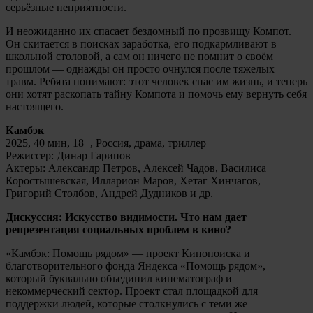
серьёзные неприятности.
И неожиданно их спасает бездомный по прозвищу Компот.
Он скитается в поисках заработка, его подкармливают в
школьной столовой, а сам он ничего не помнит о своём
прошлом — однажды он просто очнулся после тяжелых
травм. Ребята понимают: этот человек спас им жизнь, и теперь
они хотят раскопать тайну Компота и помочь ему вернуть себя
настоящего.
Камбэк
2025, 40 мин, 18+, Россия, драма, триллер
Режиссер: Динар Гарипов
Актеры: Александр Петров, Алексей Чадов, Василиса
Коростышевская, Илларион Маров, Хетаг Хинчагов,
Григорий Столбов, Андрей Дудников и др.
Дискуссия: Искусство видимости. Что нам дает
репрезентация социальных проблем в кино?
«Камбэк: Помощь рядом» — проект Кинопоиска и
благотворительного фонда Яндекса «Помощь рядом»,
который буквально объединил кинематограф и
некоммерческий сектор. Проект стал площадкой для
поддержки людей, которые столкнулись с теми же