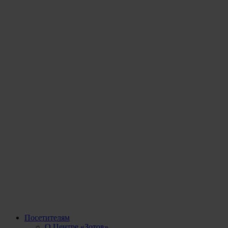
Посетителям
О Центре «Зотов»