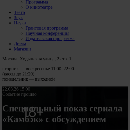
Программа
О кинотеатре
Театр
Звук
Наука
Грантовая программа
Научная конференция
Издательская программа
Детям
Магазин
Москва, Ходынская улица, 2 стр. 1
вторник — воскресенье 11:00–22:00
(кассы до 21:20)
понедельник — выходной
22.03.26
15:00
Событие прошло
Специальный показ сериала
«Камбэк» с обсуждением