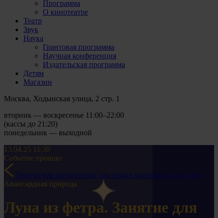
Программа
О кинотеатре
Театр
Звук
Наука
Грантовая программа
Научная конференция
Издательская программа
Детям
Магазин
Москва, Ходынская улица, 2 стр. 1
вторник — воскресенье 11:00–22:00
(кассы до 21:20)
понедельник — выходной
13.04.25
11:30
Событие прошло
Творческая лаборатория для самых маленьких (3-4 года)
Авангардная природа
Луна из фетра. Занятие для