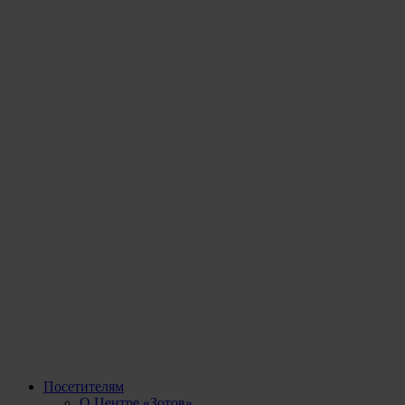
Посетителям
О Центре «Зотов»