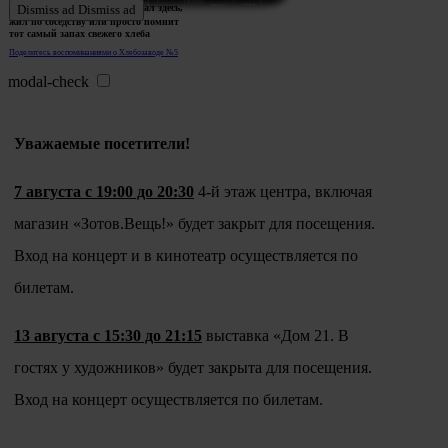
Ждем истории тех, кто работал здесь,
Dismiss ad
Dismiss ad
жил по соседству или просто помнит
тот самый запах свежего хлеба
Поделитесь воспоминаниями о Хлебозаводе №5
modal-check
Уважаемые посетители!
7 августа с 19:00 до 20:30
4-й этаж центра, включая
магазин «Зотов.Вещь!» будет закрыт для посещения.
Вход на концерт и в кинотеатр осуществляется по
билетам.
13 августа с 15:30 до 21:15
выставка «Дом 21. В
гостях у художников» будет закрыта для посещения.
Вход на концерт осуществляется по билетам.