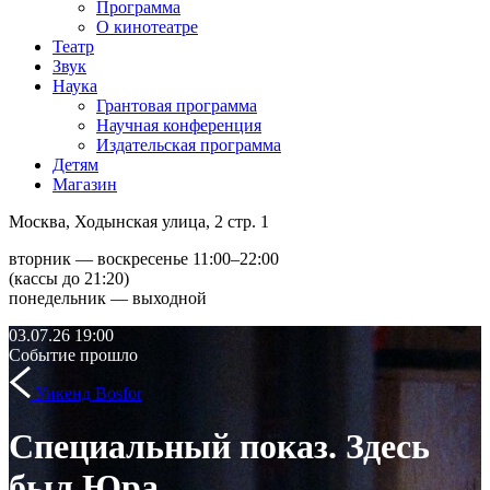
Программа
О кинотеатре
Театр
Звук
Наука
Грантовая программа
Научная конференция
Издательская программа
Детям
Магазин
Москва, Ходынская улица, 2 стр. 1
вторник — воскресенье 11:00–22:00
(кассы до 21:20)
понедельник — выходной
03.07.26
19:00
Событие прошло
Уикенд Bosfor
Специальный показ. Здесь
был Юра