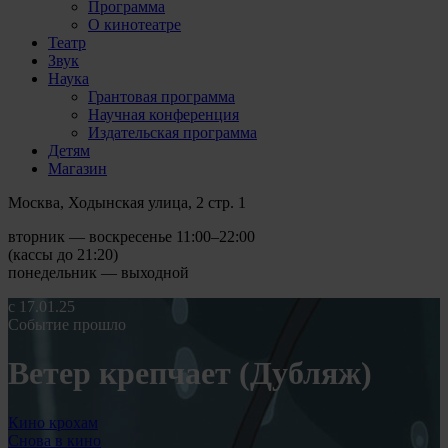
Программа
О кинотеатре
Театр
Звук
Наука
Грантовая программа
Научная конференция
Издательская программа
Детям
Магазин
Москва, Ходынская улица, 2 стр. 1
вторник — воскресенье 11:00–22:00
(кассы до 21:20)
понедельник — выходной
с 17.01.25
Событие прошло
Ветер крепчает (Дубляж)
Кино крохам
Снова в кино