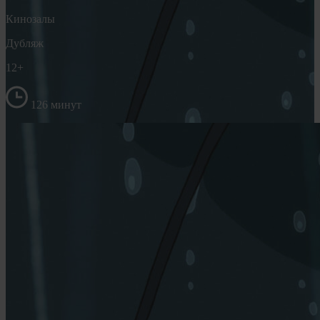
Кинозалы
Дубляж
12+
126 минут