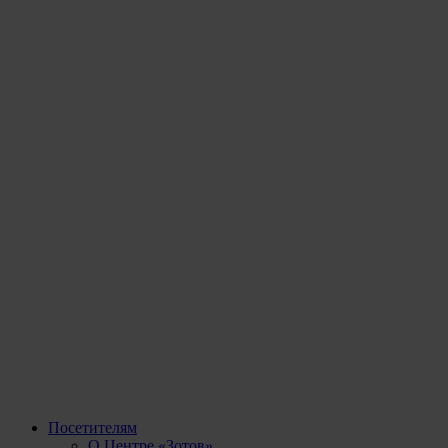
Посетителям
О Центре «Зотов»