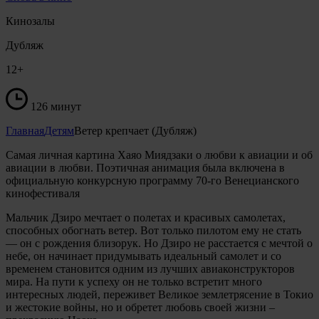
Кинозалы
Дубляж
12+
126 минут
Главная
Детям
Ветер крепчает (Дубляж)
Самая личная картина Хаяо Миядзаки о любви к авиации и об
авиации в любви. Поэтичная анимация была включена в
официальную конкурсную программу 70-го Венецианского
кинофестиваля
Мальчик Дзиро мечтает о полетах и красивых самолетах,
способных обогнать ветер. Вот только пилотом ему не стать
— он с рождения близорук. Но Дзиро не расстается с мечтой о
небе, он начинает придумывать идеальный самолет и со
временем становится одним из лучших авиаконструкторов
мира. На пути к успеху он не только встретит много
интересных людей, переживет Великое землетрясение в Токио
и жестокие войны, но и обретет любовь своей жизни –