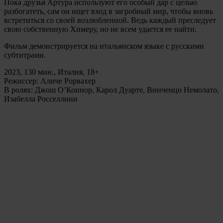
Пока друзья Артура используют его особый дар с целью
разбогатеть, сам он ищет вход в загробный мир, чтобы вновь
встретиться со своей возлюбленной. Ведь каждый преследует
свою собственную Химеру, но не всем удается ее найти.
Фильм демонстрируется на итальянском языке с русскими
субтитрами.
2023, 130 мин., Италия, 18+
Режиссер: Аличе Рорвахер
В ролях: Джош О’Коннор, Карол Дуарте, Винченцо Немолато,
Изабелла Росселлини