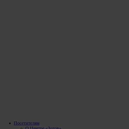
Посетителям
О Центре «Зотов»