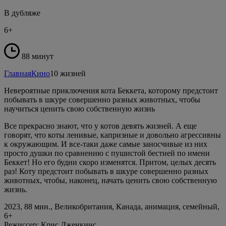
В дубляже
6+
88 минут
Главная
Кино
10 жизней
Невероятные приключения кота Беккета, которому предстоит
побывать в шкуре совершенно разных животных, чтобы
научиться ценить свою собственную жизнь
Все прекрасно знают, что у котов девять жизней. А еще
говорят, что коты ленивые, капризные и довольно агрессивны
к окружающим. И все-таки даже самые заносчивые из них
просто душки по сравнению с пушистой бестией по имени
Беккет! Но его будни скоро изменятся. Притом, целых десять
раз! Коту предстоит побывать в шкуре совершенно разных
животных, чтобы, наконец, начать ценить свою собственную
жизнь.
2023, 88 мин., Великобритания, Канада, анимация, семейный,
6+
Режиссер: Крис Дженкинс