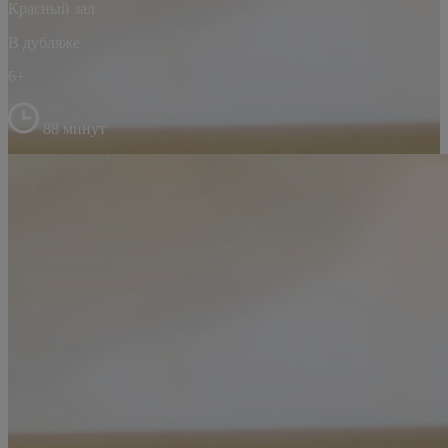
Красный зал
В дубляже
6+
88 минут