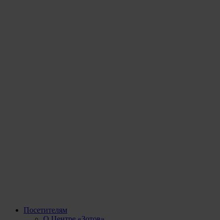
Посетителям
О Центре «Зотов»