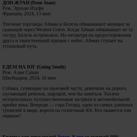
ДОН ЖУАН (Dom Juan)
Реж. Эрукан Изуфи
Франция, 2024, 13 мин
Уличные торговцы Айман и Билель обманывают женщин за
границей через Western Union. Когда Айман обманывает не ту
сестру, Билель встревожен. Но несмотря на предостережения
друга и таинственный призыв с небес, Айман ступает на
тупиковый путь.
ЕДЕМ НА ЮГ (Going South)
Реж. Алан Сахин
Швейцария, 2024, 16 мин
Собаки, гуляющие по проезжей части, девичник на дороге,
скучающий ребенок, ищущий, чем бы заняться. Тысячи
нетерпеливых путешественников застряли в автомобильной
пробке века. Впереди — гора Готард, один из самых длинных
туннелей в мире, ворота на солнечный Юг. Кто окажется там
первым?
Билеты для держателей
Зотов. Карт
со скидкой 10%