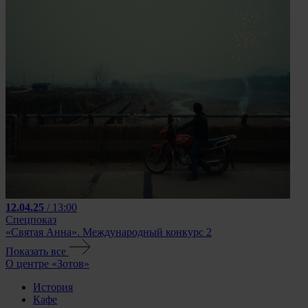
12.04.25
/ 13:00
Спецпоказ
«Святая Анна». Международный конкурс 2
Показать все
О центре «Зотов»
История
Кафе