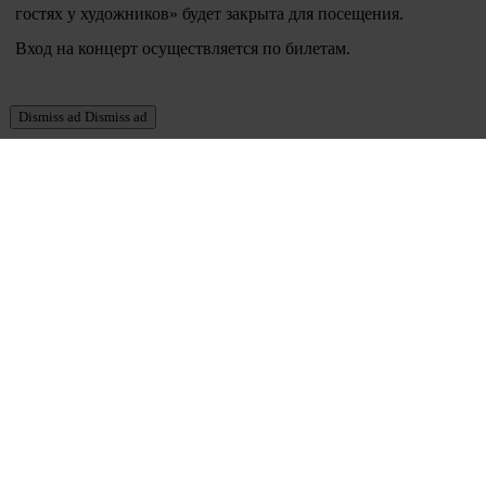
гостях у художников» будет закрыта для посещения.
Вход на концерт осуществляется по билетам.
Dismiss ad
Dismiss ad