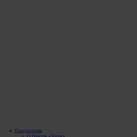
Посетителям
О Центре «Зотов»