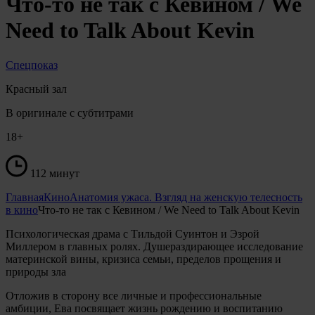
Что-то не так с Кевином / We
Need to Talk About Kevin
Спецпоказ
Красный зал
В оригинале с субтитрами
18+
112 минут
Главная
Кино
Анатомия ужаса. Взгляд на женскую телесность
в кино
Что-то не так с Кевином / We Need to Talk About Kevin
Психологическая драма с Тильдой Суинтон и Эзрой
Миллером в главных ролях. Душераздирающее исследование
материнской вины, кризиса семьи, пределов прощения и
природы зла
Отложив в сторону все личные и профессиональные
амбиции, Ева посвящает жизнь рождению и воспитанию