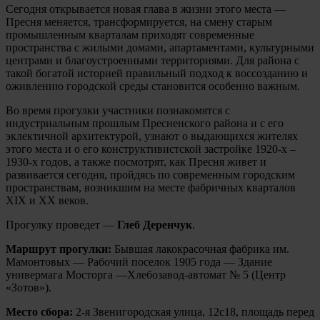
Сегодня открывается новая глава в жизни этого места —
Пресня меняется, трансформируется, на смену старым
промышленным кварталам приходят современные
пространства с жилыми домами, апартаментами, культурными
центрами и благоустроенными территориями. Для района с
такой богатой историей правильный подход к воссозданию и
оживлению городской среды становится особенно важным.
Во время прогулки участники познакомятся с
индустриальным прошлым Пресненского района и с его
эклектичной архитектурой, узнают о выдающихся жителях
этого места и о его конструктивистской застройке 1920-х –
1930-х годов, а также посмотрят, как Пресня живет и
развивается сегодня, пройдясь по современным городским
пространствам, возникшим на месте фабричных кварталов
XIX и XX веков.
Прогулку проведет —
Глеб Деренчук
.
Маршрут прогулки:
Бывшая лакокрасочная фабрика им.
Мамонтовых — Рабочий поселок 1905 года — Здание
универмага Мосторга —Хлебозавод-автомат № 5 (Центр
«Зотов»).
Место сбора:
2-я Звенигородская улица, 12с18, площадь перед