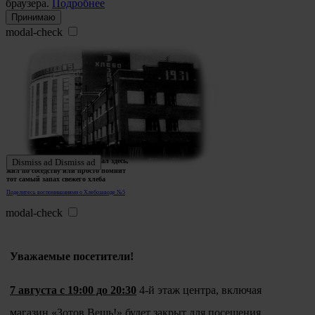
браузера.
Подробнее
Принимаю
modal-check
Ждем истории тех, кто работал здесь,
Dismiss ad
Dismiss ad
жил по соседству или просто помнит
тот самый запах свежего хлеба
Поделитесь воспоминаниями о Хлебозаводе №5
modal-check
Уважаемые посетители!
7 августа с 19:00 до 20:30
4-й этаж центра, включая
магазин «Зотов.Вещь!» будет закрыт для посещения.