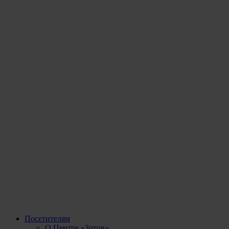
Посетителям
О Центре «Зотов»