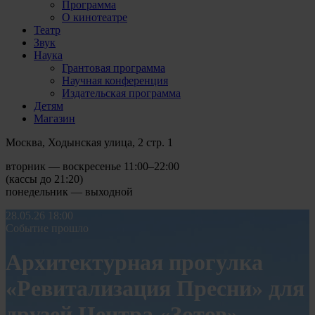
Программа
О кинотеатре
Театр
Звук
Наука
Грантовая программа
Научная конференция
Издательская программа
Детям
Магазин
Москва, Ходынская улица, 2 стр. 1
вторник — воскресенье 11:00–22:00
(кассы до 21:20)
понедельник — выходной
28.05.26
18:00
Событие прошло
Архитектурная прогулка
«Ревитализация Пресни» для
друзей Центра «Зотов»