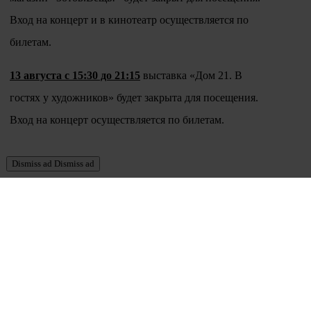
Вход на концерт и в кинотеатр осуществляется по
билетам.
13 августа с 15:30 до 21:15
выставка «Дом 21. В
гостях у художников» будет закрыта для посещения.
Вход на концерт осуществляется по билетам.
Dismiss ad
Dismiss ad