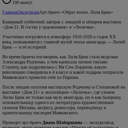
100 минут
Главная
Экскурсии
Арт-бранч «Образ эпохи. Лиля Брик»
Камерный субботний завтрак с лекцией и обзором выставок
«Дом 21. В гостях у художников» и «Лиличка».
Участники погрузятся в атмосферу 1910-1920-х годов XX
века, познакомятся с главной музой эпохи авангарда — Лилей
Брик — и её историей.
Во время бранча поговорим, как Лиля Брик стала моделью
Александра Родченко, о чем написала личное письмо
Сталину, как подружилась с Ив Сен-Лораном, какую
революцию совершила в 4 классе и какой подарок попросила
Маяковского привезти себе из Парижа.
После лекции посетим мастерскую Родченко и Степановой на
выставке «Дом 21» и экспозицию «Лиличка», где узнаем
Лилю Брик не только как музу авангарда, но и как балерину,
основательницу одного из литературно-художественных
салонов Москвы, актрису, режиссера, переводчицу и
хранительницу наследия Маяковского.
Проведет арт-бранч
Диана Шабаршина
— экскурсовод,
музеолог, автор телеграм-каналов «Просто об искусстве» и