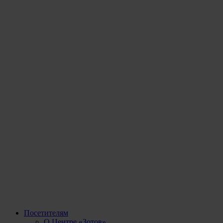
Посетителям
О Центре «Зотов»