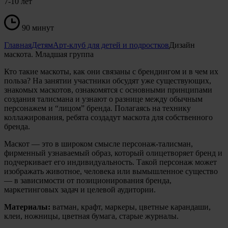
7-10 лет
90 минут
Главная
Детям
Арт-клуб для детей и подростков
Дизайн
маскота. Младшая группа
Кто такие маскоты, как они связаны с брендингом и в чем их
польза? На занятии участники обсудят уже существующих,
знакомых маскотов, ознакомятся с основными принципами
создания талисмана и узнают о разнице между обычным
персонажем и “лицом” бренда. Полагаясь на технику
коллажирования, ребята создадут маскота для собственного
бренда.
Маскот — это в широком смысле персонаж-талисман,
фирменный узнаваемый образ, который олицетворяет бренд и
подчеркивает его индивидуальность. Такой персонаж может
изображать животное, человека или вымышленное существо
— в зависимости от позиционирования бренда,
маркетинговых задач и целевой аудитории.
Материалы:
ватман, крафт, маркеры, цветные карандаши,
клеи, ножницы, цветная бумага, старые журналы.