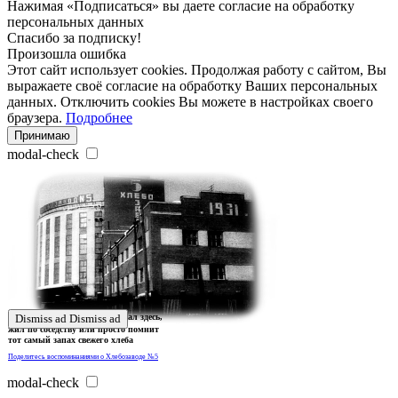
Нажимая «Подписаться» вы даете согласие на обработку
персональных данных
Спасибо за подписку!
Произошла ошибка
Этот сайт использует cookies. Продолжая работу с сайтом, Вы
выражаете своё согласие на обработку Ваших персональных
данных. Отключить cookies Вы можете в настройках своего
браузера.
Подробнее
Принимаю
modal-check
Ждем истории тех, кто работал здесь,
Dismiss ad
Dismiss ad
жил по соседству или просто помнит
тот самый запах свежего хлеба
Поделитесь воспоминаниями о Хлебозаводе №5
modal-check