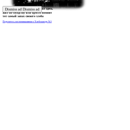
Ждем истории тех, кто работал здесь,
Dismiss ad
Dismiss ad
жил по соседству или просто помнит
тот самый запах свежего хлеба
Поделитесь воспоминаниями о Хлебозаводе №5