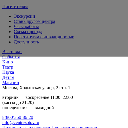
Посетителям
Экскурсии
Стань другом центра
Часы работы
Схема проезда
Посетителям с инвалидностью
Доступность
Выставки
События
Кино
Театр
Наука
Детям
Магазин
Москва, Ходынская улица, 2 стр. 1
вторник — воскресенье 11:00–22:00
(кассы до 21:20)
понедельник — выходной
8(800)350-86-20
info@centrezotov.ru
Подписаться на новости
Провести мероприятие