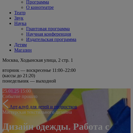
Программа
О кинотеатре
Театр
Звук
Наука
Грантовая программа
Научная конференция
Издательская программа
Детям
Магазин
Москва, Ходынская улица, 2 стр. 1
вторник — воскресенье 11:00–22:00
(кассы до 21:20)
понедельник — выходной
25.01.25
15:00
Событие прошло
Арт-клуб для детей и подростков
Мастерская текстильного дизайна
Дизайн одежды. Работа с