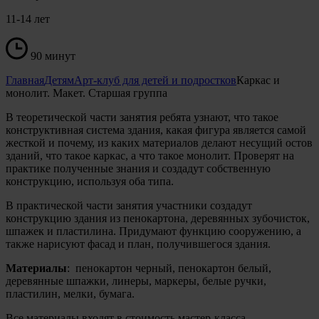
11-14 лет
90 минут
Главная
Детям
Арт-клуб для детей и подростков
Каркас и
монолит. Макет. Старшая группа
В теоретической части занятия ребята узнают, что такое
конструктивная система здания, какая фигура является самой
жесткой и почему, из каких материалов делают несущий остов
зданий, что такое каркас, а что такое монолит. Проверят на
практике полученные знания и создадут собственную
конструкцию, используя оба типа.
В практической части занятия участники
создадут
конструкцию здания из пенокартона, деревянных зубочисток,
шпажек и пластилина. Придумают функцию сооружению, а
также нарисуют фасад и план, получившегося здания.
Материалы
: пенокартон черный, пенокартон белый,
деревянные шпажки, линеры, маркеры, белые ручки,
пластилин, мелки, бумага.
Все материалы входят в стоимость мастер-класса.