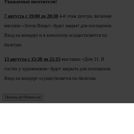
Уважаемые посетители!
7 августа с 19:00 до 20:30
4-й этаж центра, включая
магазин «Зотов.Вещь!» будет закрыт для посещения.
Вход на концерт и в кинотеатр осуществляется по
билетам.
13 августа с 15:30 до 21:15
выставка «Дом 21. В
гостях у художников» будет закрыта для посещения.
Вход на концерт осуществляется по билетам.
Dismiss ad
Dismiss ad