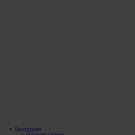
Посетителям
О Центре «Зотов»