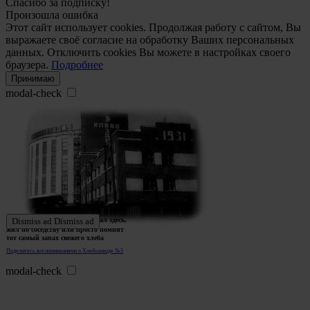
Спасибо за подписку!
Произошла ошибка
Этот сайт использует cookies. Продолжая работу с сайтом, Вы
выражаете своё согласие на обработку Ваших персональных
данных. Отключить cookies Вы можете в настройках своего
браузера.
Подробнее
Принимаю
modal-check
Ждем истории тех, кто работал здесь,
Dismiss ad
Dismiss ad
жил по соседству или просто помнит
тот самый запах свежего хлеба
Поделитесь воспоминаниями о Хлебозаводе №5
modal-check