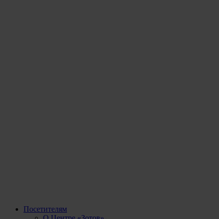
Посетителям
О Центре «Зотов»