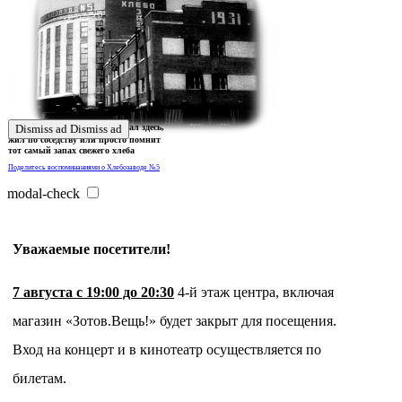
Ждем истории тех, кто работал здесь,
Dismiss ad
Dismiss ad
жил по соседству или просто помнит
тот самый запах свежего хлеба
Поделитесь воспоминаниями о Хлебозаводе №5
modal-check
Уважаемые посетители!
7 августа с 19:00 до 20:30
4-й этаж центра, включая
магазин «Зотов.Вещь!» будет закрыт для посещения.
Вход на концерт и в кинотеатр осуществляется по
билетам.