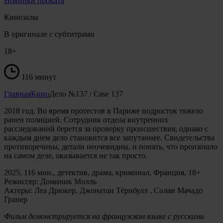
Новинки проката
Кинозалы
В оригинале с субтитрами
18+
116 минут
Главная
Кино
Дело №137 / Case 137
2018 год. Во время протестов в Париже подросток тяжело
ранен полицией. Сотрудник отдела внутренних
расследований берется за проверку происшествия, однако с
каждым днем дело становится все запутаннее. Свидетельства
противоречивы, детали неочевидны, и понять, что произошло
на самом деле, оказывается не так просто.
2025, 116 мин., детектив, драма, криминал, Франция, 18+
Режиссер: Доминик Молль
Актеры: Леа Дрюкер, Джонатан Тёрнбулл , Солан Мачадо
Гранер
Фильм демонстрируется на французском языке с русскими