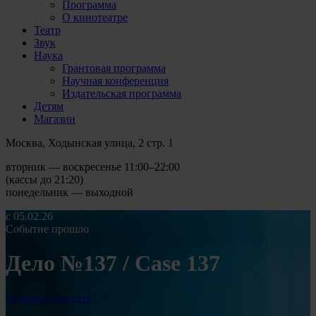
Программа
О кинотеатре
Театр
Звук
Наука
Грантовая программа
Научная конференция
Издательская программа
Детям
Магазин
Москва, Ходынская улица, 2 стр. 1
вторник — воскресенье 11:00–22:00
(кассы до 21:20)
понедельник — выходной
с 05.02.26
Событие прошло
Дело №137 / Case 137
Новинки проката