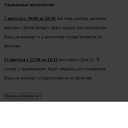
Уважаемые посетители!
7 августа с 19:00 до 20:30
4-й этаж центра, включая
магазин «Зотов.Вещь!» будет закрыт для посещения.
Вход на концерт и в кинотеатр осуществляется по
билетам.
13 августа с 15:30 до 21:15
выставка «Дом 21. В
гостях у художников» будет закрыта для посещения.
Вход на концерт осуществляется по билетам.
Dismiss ad
Dismiss ad