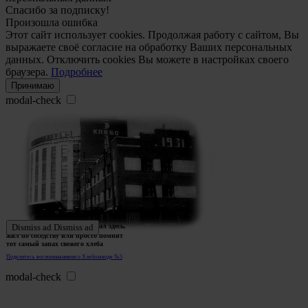
Спасибо за подписку!
Произошла ошибка
Этот сайт использует cookies. Продолжая работу с сайтом, Вы
выражаете своё согласие на обработку Ваших персональных
данных. Отключить cookies Вы можете в настройках своего
браузера.
Подробнее
Принимаю
modal-check
Ждем истории тех, кто работал здесь,
Dismiss ad
Dismiss ad
жил по соседству или просто помнит
тот самый запах свежего хлеба
Поделитесь воспоминаниями о Хлебозаводе №5
modal-check