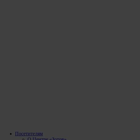
Посетителям
О Центре «Зотов»