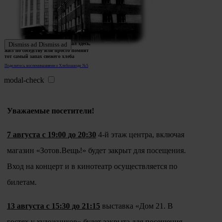
Ждем истории тех, кто работал здесь,
Dismiss ad
Dismiss ad
жил по соседству или просто помнит
тот самый запах свежего хлеба
Поделитесь воспоминаниями о Хлебозаводе №5
modal-check
Уважаемые посетители!
7 августа с 19:00 до 20:30
4-й этаж центра, включая
магазин «Зотов.Вещь!» будет закрыт для посещения.
Вход на концерт и в кинотеатр осуществляется по
билетам.
13 августа с 15:30 до 21:15
выставка «Дом 21. В
гостях у художников» будет закрыта для посещения.