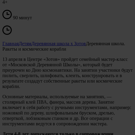
4+
90 минут
Главная
Детям
Деревянная школа х Зотов
Деревянная школа.
Ракеты и космические корабли
13 апреля в Центре «Зотов» пройдет семейный мастер-класс
от «Московской Деревянной Школы», который будет
приурочен ко Дню космонавтики. На занятии участники будут
пилить, сверлить, шлифовать, клеить, конструировать и в
результате создадут собственные ракеты или космические
корабли.
Основные материалы, используемые на занятиях, —
столярный клей ПВА, фанера, массив дерева. Занятие
включает в себя работу с ручными инструментами, например:
ножовкой по дереву, шлифовальным бруском, дрелью,
отверткой, лобзиковым станком и др. Все операции с
инструментами ведутся в сопровождении мастера.
Дети 4-8 лет допускаются только в сопровождении