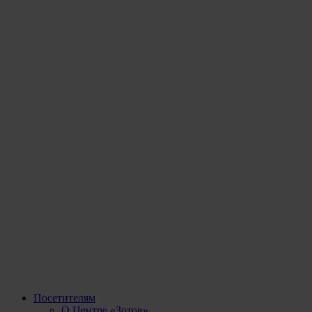
Посетителям
О Центре «Зотов»