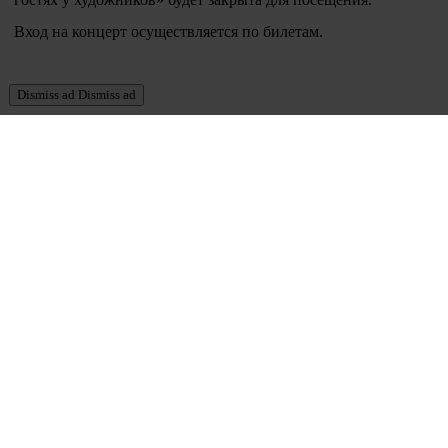
Вход на концерт осуществляется по билетам.
Dismiss ad
Dismiss ad