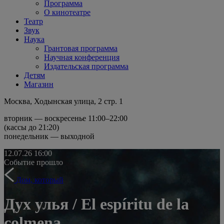
Программа
О кинотеатре
Театр
Звук
Наука
Грантовая программа
Научная конференция
Издательская программа
Детям
Магазин
Москва, Ходынская улица, 2 стр. 1
вторник — воскресенье 11:00–22:00
(кассы до 21:20)
понедельник — выходной
12.07.26
16:00
Событие прошло
Дом, который
Дух улья / El espíritu de la
colmena