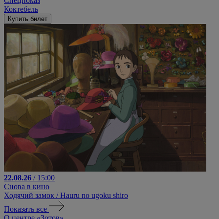
Спецпоказ
Коктебель
Купить билет
22.08.26
/ 15:00
Снова в кино
Ходячий замок / Hauru no ugoku shiro
Показать все
О центре «Зотов»