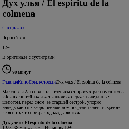
Дух улья / El espíritu de la
colmena
Спецпоказ
Черный зал
12+
В оригинале с субтитрами
98 минут
Главная
Кино
Дом, который
Дух улья / El espíritu de la colmena
Маленькая Ана под впечатлением от просмотра знаменитого
«Франкенштейна» и «страшилок» о духе, поведанных
шепотом, перед сном, ее старшей сестрой, упорно
наведывается в заброшенный дом посреди полей, искренне
веря в то, что призрак однажды явится.
Дух улья / El espíritu de la colmena
1973, 98 мин., драма, Испания, 12+