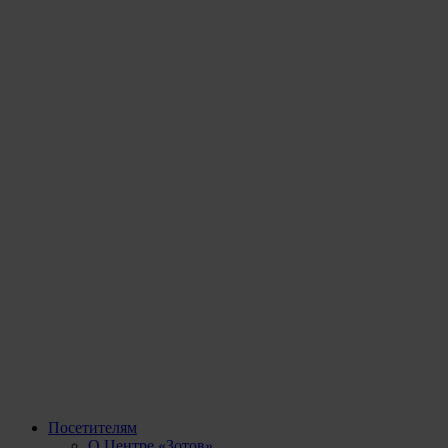
Посетителям
О Центре «Зотов»