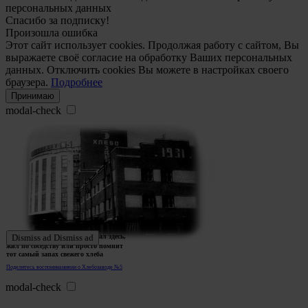
персональных данных
Спасибо за подписку!
Произошла ошибка
Этот сайт использует cookies. Продолжая работу с сайтом, Вы
выражаете своё согласие на обработку Ваших персональных
данных. Отключить cookies Вы можете в настройках своего
браузера.
Подробнее
Принимаю
modal-check
Ждем истории тех, кто работал здесь,
Dismiss ad
Dismiss ad
жил по соседству или просто помнит
тот самый запах свежего хлеба
Поделитесь воспоминаниями о Хлебозаводе №5
modal-check