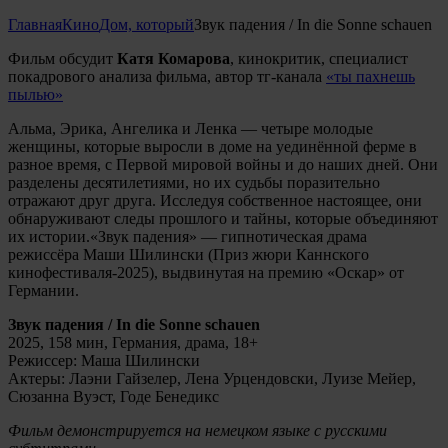
Главная
Кино
Дом, который
Звук падения / In die Sonne schauen
Фильм обсудит
Катя Комарова
, кинокритик, специалист
покадрового анализа фильма, автор тг-канала
«ты пахнешь
пылью»
Альма, Эрика, Ангелика и Ленка — четыре молодые
женщины, которые выросли в доме на уединённой ферме в
разное время, с Первой мировой войны и до наших дней. Они
разделены десятилетиями, но их судьбы поразительно
отражают друг друга. Исследуя собственное настоящее, они
обнаруживают следы прошлого и тайны, которые объединяют
их истории.«Звук падения» — гипнотическая драма
режиссёра Маши Шилински (Приз жюри Каннского
кинофестиваля-2025), выдвинутая на премию «Оскар» от
Германии.
Звук падения / In die Sonne schauen
2025, 158 мин, Германия, драма, 18+
Режиссер: Маша Шилински
Актеры: Лаэни Гайзелер, Лена Урцендовски, Луизе Мейер,
Сюзанна Вуэст, Годе Бенедикс
Фильм демонстрируется на немецком языке с русскими