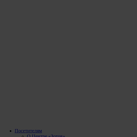
Посетителям
О Центре «Зотов»