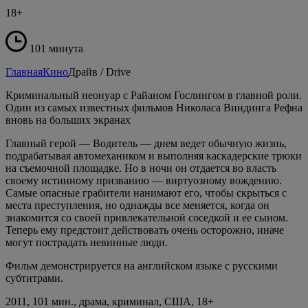
18+
101 минута
Главная
Кино
Драйв / Drive
Криминальный неонуар с Райаном Гослингом в главной роли.
Один из самых известных фильмов Николаса Виндинга Рефна
вновь на больших экранах
Главный герой — Водитель — днем ведет обычную жизнь,
подрабатывая автомехаником и выполняя каскадерские трюки
на съемочной площадке. Но в ночи он отдается во власть
своему истинному призванию — виртуозному вождению.
Самые опасные грабители нанимают его, чтобы скрыться с
места преступления, но однажды все меняется, когда он
знакомится со своей привлекательной соседкой и ее сыном.
Теперь ему предстоит действовать очень осторожно, иначе
могут пострадать невинные люди.
Фильм демонстрируется на английском языке с русскими
субтитрами.
2011, 101 мин., драма, криминал, США, 18+