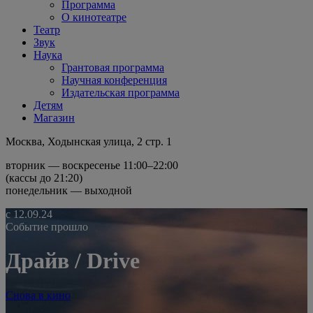
Программа
О кинотеатре
Театр
Звук
Наука
Грантовая программа
Научная конференция
Издательская программа
Детям
Магазин
Москва, Ходынская улица, 2 стр. 1
вторник — воскресенье 11:00–22:00
(кассы до 21:20)
понедельник — выходной
с 12.09.24
Событие прошло
Драйв / Drive
Снова в кино