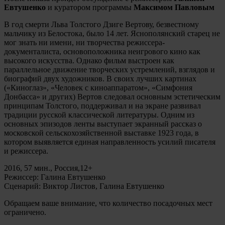
Евтушенко
и куратором программы
Максимом Павловым
В год смерти Льва Толстого Дзиге Вертову, безвестному
мальчику из Белостока, было 14 лет. Яснополянский старец не
мог знать ни имени, ни творчества режиссера-
документалиста, основоположника неигрового кино как
высокого искусства. Однако фильм выстроен как
параллельное движение творческих устремлений, взглядов и
биографий двух художников. В своих лучших картинах
(«Киноглаз», «Человек с киноаппаратом», «Симфония
Донбасса» и других) Вертов следовал основным эстетическим
принципам Толстого, поддерживал и на экране развивал
традиции русской классической литературы. Одним из
основных эпизодов ленты выступает экранный рассказ о
московской сельскохозяйственной выставке 1923 года, в
котором выявляется единая направленность усилий писателя
и режиссера.
2016, 57 мин., Россия,12+
Режиссер: Галина Евтушенко
Сценарий: Виктор Листов, Галина Евтушенко
Обращаем ваше внимание, что количество посадочных мест
ограничено.