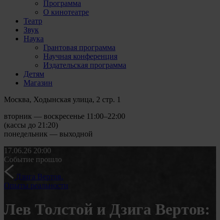
Программа
О кинотеатре
Театр
Звук
Наука
Грантовая программа
Научная конференция
Издательская программа
Детям
Магазин
Москва, Ходынская улица, 2 стр. 1
вторник — воскресенье 11:00–22:00
(кассы до 21:20)
понедельник — выходной
17.06.26
20:00
Событие прошло
Дзига Вертов.
Опыты реальности
Лев Толстой и Дзига Вертов: