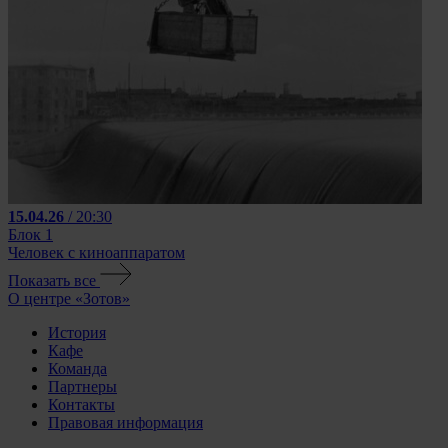
15.04.26
/ 20:30
Блок 1
Человек с киноаппаратом
Показать все
О центре «Зотов»
История
Кафе
Команда
Партнеры
Контакты
Правовая информация