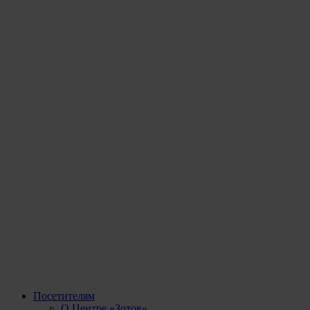
Посетителям
О Центре «Зотов»